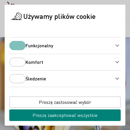
Tryb dzienny
Darkmode
Zamk
Otwo
Używamy plików cookie
Wina niemieckie
Degustacja wina
Rodzaje wina
Strona startowa
Funkcjonalny
Funkcjonalny
Komfort
Komfort
Śledzenie
Śledzenie
Proszę zastosować wybór
Proszę zaakceptować wszystkie