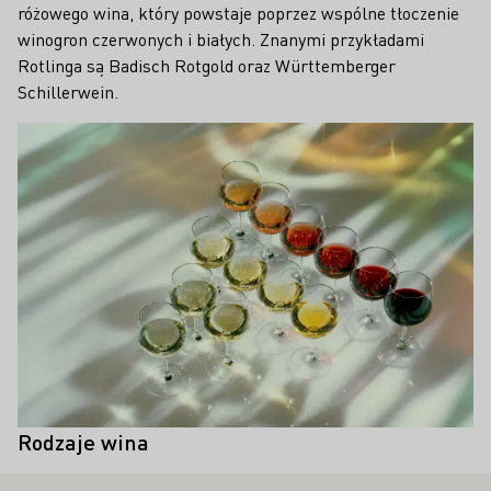
różowego wina, który powstaje poprzez wspólne tłoczenie
winogron czerwonych i białych. Znanymi przykładami
Rotlinga są Badisch Rotgold oraz Württemberger
Schillerwein.
Teaser
Czy istnieją specjalne odmiany
Nie, w zasadzie wszystkie odmiany
winogron do produkcji win
czerwonych winogron nadają się do
różowych?
produkcji wina różowego.
Rodzaje wina