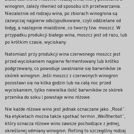
winogron, zależy również od sposobu ich przetwarzania.
Niezależnie od rodzaju wina, po zbiorach winogrona są
zazwyczaj najpierw odszypułkowane, czyli oddzielane od
łodyg, a następnie miażdżone, co tworzy tzw. moszcz. W
przypadku produkcji białego wina, moszcz jest od razu, lub
po krótkim czasie, wyciskany.
Natomiast przy produkcji wina czerwonego moszcz jest
przed wyciskaniem najpierw fermentowany lub krótko
podgrzewany, co powoduje uwalnianie się barwników ze
skórek winogron. Jeśli moszcz z czerwonych winogron
pozostawi się na kilka godzin lub na całą noc przed
wyciskaniem, tylko niewielka ilość barwników ze skórek
przenika do soku i powstaje wino różowe.
Nie każde różowe wino jest jednak oznaczane jako „Rosé”.
Na etykietach można także spotkać termin „Weißherbst”,
który oznacza różowe wino zawsze pochodzące z jednej,
określonej odmiany winogron. Rotling to szczególny rodzaj