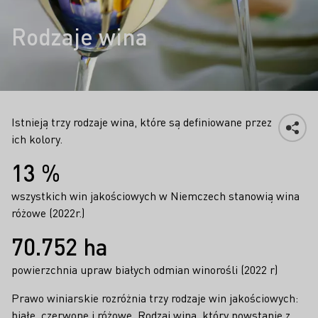
Rodzaje wina
Istnieją trzy rodzaje wina, które są definiowane przez
ich kolory.
Fakty
13 %
wszystkich win jakościowych w Niemczech stanowią wina
różowe (2022r.)
70.752 ha
powierzchnia upraw białych odmian winorośli (2022 r)
Prawo winiarskie rozróżnia trzy rodzaje win jakościowych:
białe, czerwone i różowe. Rodzaj wina, który powstanie z