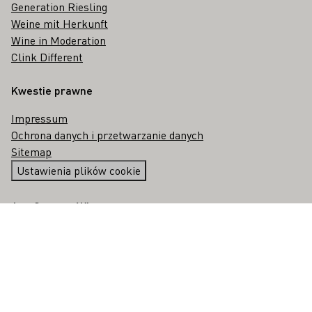
Generation Riesling
Weine mit Herkunft
Wine in Moderation
Clink Different
Kwestie prawne
Impressum
Ochrona danych i przetwarzanie danych
Sitemap
Ustawienia plików cookie
App German Wines
Sklep Google Play dla systemu Android
App Store dla iOS
Tiktok
Facebook
Youtube
Instagram