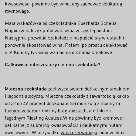
kwasowości powinno być wino, aby zachować delikatną
równowagę.
Mała wskazówka od czekoladnika Eberharda Schella:
Najpierw należy spróbować wina w czystej postaci.
Następnie pozwolić czekoladzie rozpuścić się w ustach i
ponownie skosztować wina. Potem: po prostu delektować
się! Kolejny łyk wina wzmacnia doznania smakowe.
Całkowicie mleczna czy ciemna czekolada?
Mleczna czekolada
zachwyca swoim delikatnym smakiem
i łagodną słodyczą. Mleczne czekolady z zawartością kakao
od 32 do 49 procent doskonale harmonizują z mocnymi
białymi winami
z rodziny
burgundzkich
, ale także z
łagodnym
Riesling Auslese
.Wina powinny być kremowe i
delikatne, z subtelną kwasowością i delikatnymi nutami
owocowymi. W przypadku
wina czerwonego
, odpowiednie