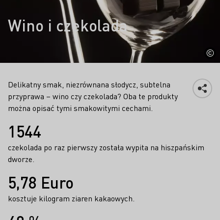
Wino i czekolada
Delikatny smak, niezrównana słodycz, subtelna
przyprawa – wino czy czekolada? Oba te produkty
można opisać tymi smakowitymi cechami.
Fakty
1544
czekolada po raz pierwszy została wypita na hiszpańskim
dworze.
5,78 Euro
kosztuje kilogram ziaren kakaowych.