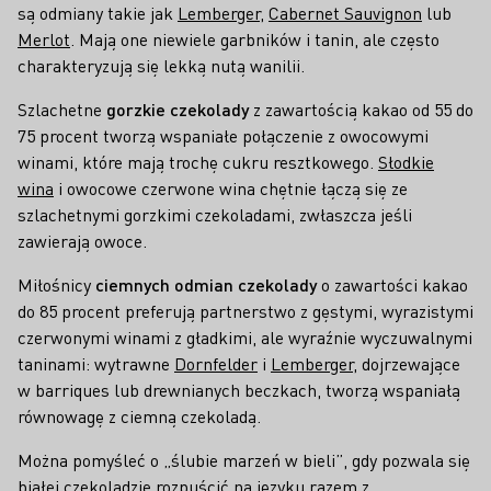
są odmiany takie jak
Lemberger
,
Cabernet Sauvignon
lub
Merlot
. Mają one niewiele garbników i tanin, ale często
charakteryzują się lekką nutą wanilii.
Szlachetne
gorzkie czekolady
z zawartością kakao od 55 do
75 procent tworzą wspaniałe połączenie z owocowymi
winami, które mają trochę cukru resztkowego.
Słodkie
wina
i owocowe czerwone wina chętnie łączą się ze
szlachetnymi gorzkimi czekoladami, zwłaszcza jeśli
zawierają owoce.
Miłośnicy
ciemnych odmian czekolady
o zawartości kakao
do 85 procent preferują partnerstwo z gęstymi, wyrazistymi
czerwonymi winami z gładkimi, ale wyraźnie wyczuwalnymi
taninami: wytrawne
Dornfelder
i
Lemberger
, dojrzewające
w barriques lub drewnianych beczkach, tworzą wspaniałą
równowagę z ciemną czekoladą.
Można pomyśleć o „ślubie marzeń w bieli”, gdy pozwala się
białej czekoladzie rozpuścić na języku razem z