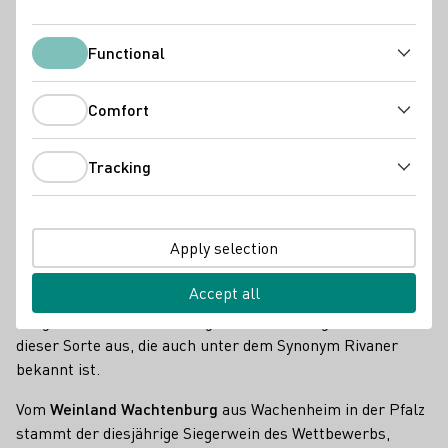
Functional
Functional
Comfort
Comfort
Tracking
Tracking
Apply selection
Accept all
Am 31. August zeichnete die Deutsche Weinkönigin Katrin
Lang in Mainz drei Preisträger für herausragende Weine
dieser Sorte aus, die auch unter dem Synonym Rivaner
bekannt ist.
Vom
Weinland Wachtenburg
aus Wachenheim in der Pfalz
stammt der diesjährige Siegerwein des Wettbewerbs,