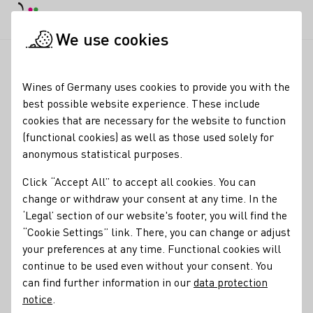
DE
Daymode
Darkmode
Clos
Open
We use cookies
News & Media
News
Beste Müller-Thurgau-Weine prämier
Startpage
Wines of Germany uses cookies to provide you with the
Beste Müller-Thurgau-
best possible website experience. These include
cookies that are necessary for the website to function
Weine prämiert
(functional cookies) as well as those used solely for
anonymous statistical purposes.
01.09.23
Click “Accept All” to accept all cookies. You can
Das Deutsche Weininstitut (DWI) hat in diesem Jahr seinen
change or withdraw your consent at any time. In the
Sonderpreis im Rahmen der DLG-Bundesweinprämierung
‘Legal’ section of our website's footer, you will find the
2023 für die besten Weine der oftmals unterschätzten
“Cookie Settings” link. There, you can change or adjust
Rebsorte Müller-Thurgau verliehen.
your preferences at any time. Functional cookies will
continue to be used even without your consent. You
can find further information in our
data protection
Press releases
notice
.