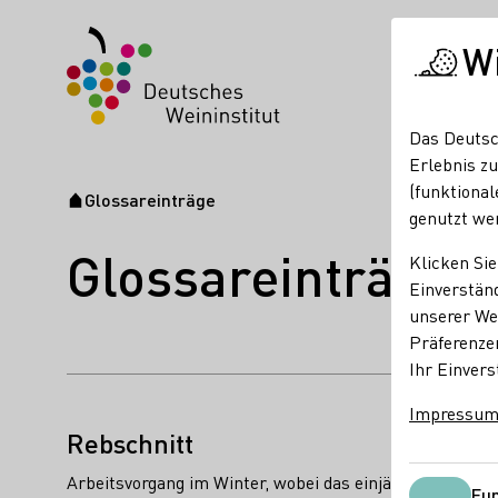
W
Das Deutsc
Erlebnis zu
(funktional
Glossareinträge
Startseite
genutzt we
Glossareinträge
Klicken Sie
Einverständ
unserer Web
Präferenze
Ihr Einvers
Name des Begriffes:
Impressu
Beschreibungen des Begriffes:
Rebschnitt
Arbeitsvorgang im Winter, wobei das einjährige Holz bis
Fun