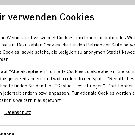
ir verwenden Cookies
Unser Wein
Regionen
Seminare & Event
he Weininstitut verwendet Cookies, um Ihnen ein optimales We
 bieten. Dazu zählen Cookies, die für den Betrieb der Seite notw
e Cookies) sowie solche, die lediglich zu anonymen Statistikzwe
rden.
 auf "Alle akzeptieren", um alle Cookies zu akzeptieren. Sie kön
nis jederzeit ändern und widerrufen. In der Spalte "Rechtliches
seite finden Sie den Link "Cookie-Einstellungen". Dort können 
n jederzeit ändern bzw. anpassen. Funktionale Cookies werden 
Rebschnitt
tändnis weiterhin ausgeführt.
m
|
Datenschutz
 auf ein bis zwei Fruchtruten entfernt wird
ktional