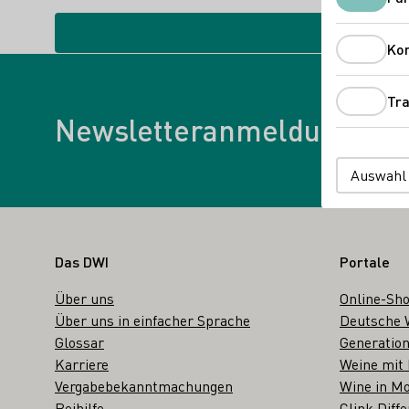
Ko
Tra
Newsletter
Newsletteranmeldung
Auswahl
Fußbereich
Das DWI
Portale
Über uns
Online-Sh
Über uns in einfacher Sprache
Deutsche 
Glossar
Generation
Karriere
Weine mit
Vergabebekanntmachungen
Wine in Mo
Beihilfe
Clink Diffe