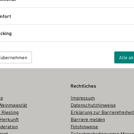
Funktional
Zurück
mfort
Komfort
cking
Tracking
 wählen
 übernehmen
Alle ak
Rechtliches
op
Impressum
Weinmajestät
Datenschutzhinweise
 Riesling
Erklärung zur Barrierefreiheit
 Herkunft
Barriere melden
deration
Fotohinweise
rent
Teilnahmebedingungen Mess