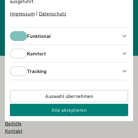
ausgeführt.
Impressum
|
Datenschutz
Newsletteranmeldung
Newsletter wählen
Funktional
Funktional
Komfort
Komfort
Tracking
Fußbereich
Das DWI
Tracking
Über uns
Über uns in einfacher Sprache
Auswahl übernehmen
Glossar
Karriere
Alle akzeptieren
Vergabebekanntmachungen
Beihilfe
Kontakt