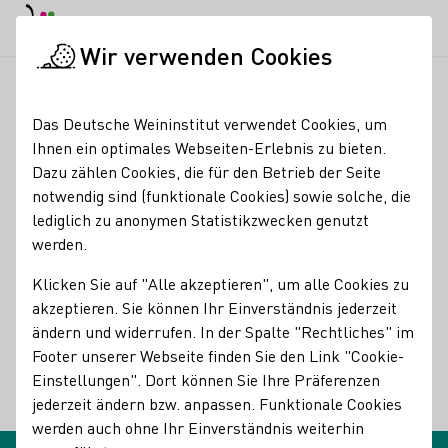
EN
Tagesmodus
Nachtmodus
Haup
Haup
Wir verwenden Cookies
Glossareinträge
Startseite
Das Deutsche Weininstitut verwendet Cookies, um
Glossareinträge
Ihnen ein optimales Webseiten-Erlebnis zu bieten.
Dazu zählen Cookies, die für den Betrieb der Seite
notwendig sind (funktionale Cookies) sowie solche, die
Refraktometer
lediglich zu anonymen Statistikzwecken genutzt
Name des Begriffes:
werden.
Beschreibungen des Begriffes:
Refraktometer
Klicken Sie auf "Alle akzeptieren", um alle Cookies zu
akzeptieren. Sie können Ihr Einverständnis jederzeit
Optisches Instrument, das den Zuckergehalt eines Mostes
ändern und widerrufen. In der Spalte "Rechtliches" im
(Mostgewicht) in Grad Oechsle durch Lichtbrechung
Footer unserer Webseite finden Sie den Link "Cookie-
anzeigt.
Einstellungen". Dort können Sie Ihre Präferenzen
jederzeit ändern bzw. anpassen. Funktionale Cookies
Zurück
werden auch ohne Ihr Einverständnis weiterhin