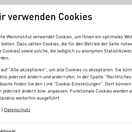
ir verwenden Cookies
Unser Wein
Regionen
Seminare & Event
he Weininstitut verwendet Cookies, um Ihnen ein optimales We
 bieten. Dazu zählen Cookies, die für den Betrieb der Seite notw
e Cookies) sowie solche, die lediglich zu anonymen Statistikzwe
rden.
 auf "Alle akzeptieren", um alle Cookies zu akzeptieren. Sie kön
nis jederzeit ändern und widerrufen. In der Spalte "Rechtliches
seite finden Sie den Link "Cookie-Einstellungen". Dort können 
n jederzeit ändern bzw. anpassen. Funktionale Cookies werden 
Degorgieren
tändnis weiterhin ausgeführt.
m
|
Datenschutz
onellen Flaschengärung
ktional