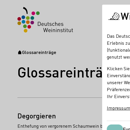
W
Das Deutsc
Erlebnis zu
(funktional
Glossareinträge
Startseite
genutzt we
Glossareinträge
Klicken Sie
Einverständ
unserer Web
Präferenze
Ihr Einvers
Name des Begriffes:
Impressu
Beschreibungen des Begriffes:
Degorgieren
Enthefung von vergorenem Schaumwein bei der traditi
Fun