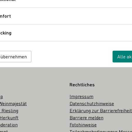
Funktional
Zurück
mfort
Komfort
cking
Tracking
 wählen
 übernehmen
Alle ak
Rechtliches
op
Impressum
Weinmajestät
Datenschutzhinweise
 Riesling
Erklärung zur Barrierefreiheit
 Herkunft
Barriere melden
deration
Fotohinweise
rent
Teilnahmebedingungen Mess