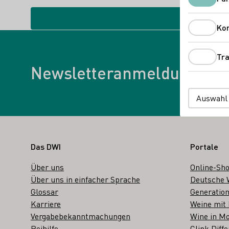
Ko
Tra
Newsletter
Newsletteranmeldung
Auswahl
Fußbereich
Das DWI
Portale
Über uns
Online-Sh
Über uns in einfacher Sprache
Deutsche 
Glossar
Generation
Karriere
Weine mit
Vergabebekanntmachungen
Wine in Mo
Beihilfe
Clink Diffe