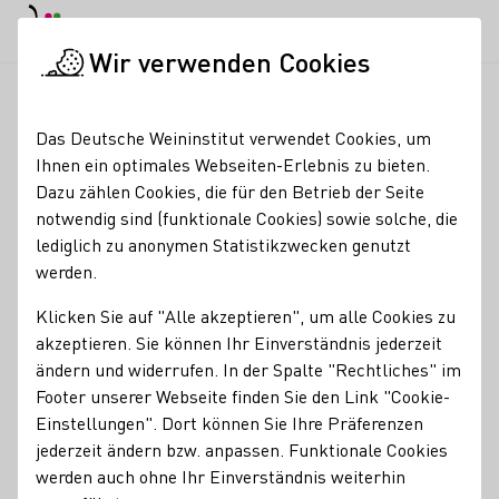
EN
Tagesmodus
Nachtmodus
Haup
Haup
Wir verwenden Cookies
Glossareinträge
Startseite
Das Deutsche Weininstitut verwendet Cookies, um
Glossareinträge
Ihnen ein optimales Webseiten-Erlebnis zu bieten.
Dazu zählen Cookies, die für den Betrieb der Seite
notwendig sind (funktionale Cookies) sowie solche, die
Ampelografie
lediglich zu anonymen Statistikzwecken genutzt
Name des Begriffes:
werden.
Beschreibungen des Begriffes:
Ampelographie
Klicken Sie auf "Alle akzeptieren", um alle Cookies zu
akzeptieren. Sie können Ihr Einverständnis jederzeit
Ampelographie ist die Lehre von der Bestimmung und
ändern und widerrufen. In der Spalte "Rechtliches" im
Beschreibung der Rebsorten
sowie ihrer
Footer unserer Webseite finden Sie den Link "Cookie-
wissenschaftlichen
Klassifizierung
. Sie ist ein Teilgebiet
Einstellungen". Dort können Sie Ihre Präferenzen
der
Önologie
. In der Ampelographie werden die
jederzeit ändern bzw. anpassen. Funktionale Cookies
charakteristischen Merkmale der Weinrebe angegeben:
werden auch ohne Ihr Einverständnis weiterhin
Name, Synonyme, Heimat, Verbreitung, allgemeine