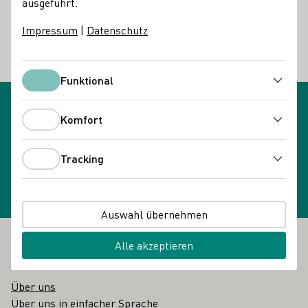
ausgeführt.
Eigenschaften des Rebstocks und der Weinbeere.
Impressum
|
Datenschutz
Synonyme: Rebsortenkunde
Zurück
Funktional
Funktional
Komfort
Komfort
Newsletteranmeldung
Newsletter wählen
Tracking
Tracking
Auswahl übernehmen
Alle akzeptieren
Fußbereich
Das DWI
Über uns
Über uns in einfacher Sprache