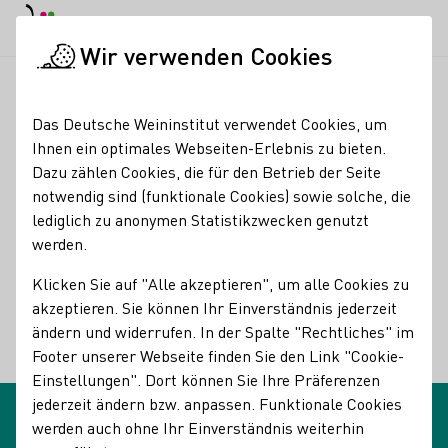
EN
Tagesmodus
Nachtmodus
Haup
Haup
Wir verwenden Cookies
Glossareinträge
Startseite
Das Deutsche Weininstitut verwendet Cookies, um
Glossareinträge
Ihnen ein optimales Webseiten-Erlebnis zu bieten.
Dazu zählen Cookies, die für den Betrieb der Seite
notwendig sind (funktionale Cookies) sowie solche, die
Hektar
lediglich zu anonymen Statistikzwecken genutzt
Name des Begriffes:
werden.
Beschreibungen des Begriffes:
Hektar
Klicken Sie auf "Alle akzeptieren", um alle Cookies zu
akzeptieren. Sie können Ihr Einverständnis jederzeit
2
Flächenmaß: 1 ha = 100 ar = 10.000 m
ändern und widerrufen. In der Spalte "Rechtliches" im
Footer unserer Webseite finden Sie den Link "Cookie-
Zurück
Einstellungen". Dort können Sie Ihre Präferenzen
jederzeit ändern bzw. anpassen. Funktionale Cookies
werden auch ohne Ihr Einverständnis weiterhin