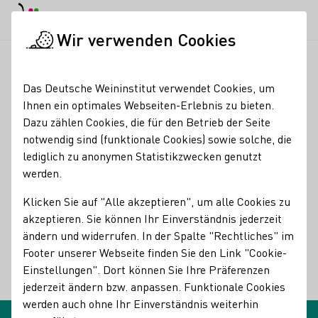
EN
Tagesmodus
Nachtmodus
Haup
Haup
Wir verwenden Cookies
Glossareinträge
Startseite
Das Deutsche Weininstitut verwendet Cookies, um
Glossareinträge
Ihnen ein optimales Webseiten-Erlebnis zu bieten.
Dazu zählen Cookies, die für den Betrieb der Seite
notwendig sind (funktionale Cookies) sowie solche, die
Keltern
lediglich zu anonymen Statistikzwecken genutzt
Name des Begriffes:
werden.
Beschreibungen des Begriffes:
Keltern
Klicken Sie auf "Alle akzeptieren", um alle Cookies zu
akzeptieren. Sie können Ihr Einverständnis jederzeit
Abdrücken der Maische zur Gewinnung von Traubenmost
ändern und widerrufen. In der Spalte "Rechtliches" im
Synonyme: Pressen
Footer unserer Webseite finden Sie den Link "Cookie-
Einstellungen". Dort können Sie Ihre Präferenzen
Zurück
jederzeit ändern bzw. anpassen. Funktionale Cookies
werden auch ohne Ihr Einverständnis weiterhin