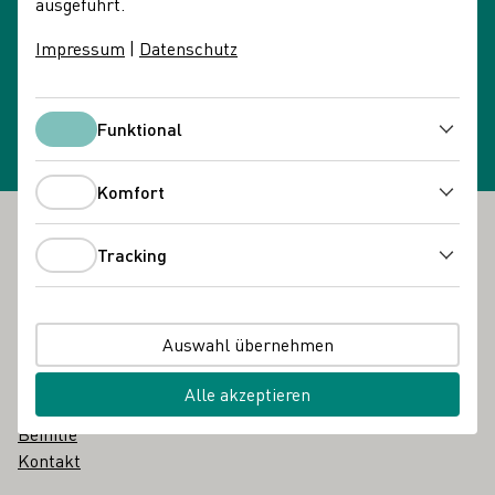
ausgeführt.
Impressum
|
Datenschutz
Newsletteranmeldung
Newsletter wählen
Funktional
Funktional
Komfort
Komfort
Fußbereich
Tracking
Das DWI
Tracking
Über uns
Über uns in einfacher Sprache
Auswahl übernehmen
Glossar
Karriere
Alle akzeptieren
Vergabebekanntmachungen
Beihilfe
Kontakt