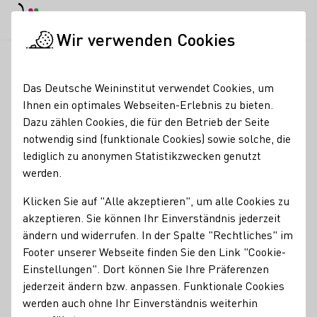
EN
Tagesmodus
Nachtmodus
Haup
Haup
Wir verwenden Cookies
Glossareinträge
Startseite
Das Deutsche Weininstitut verwendet Cookies, um
Glossareinträge
Ihnen ein optimales Webseiten-Erlebnis zu bieten.
Dazu zählen Cookies, die für den Betrieb der Seite
notwendig sind (funktionale Cookies) sowie solche, die
Mutation
lediglich zu anonymen Statistikzwecken genutzt
Name des Begriffes:
werden.
Beschreibungen des Begriffes:
Mutation
Klicken Sie auf "Alle akzeptieren", um alle Cookies zu
akzeptieren. Sie können Ihr Einverständnis jederzeit
Genetische Veränderung im Erbgut eines Lebewesens oder
ändern und widerrufen. In der Spalte "Rechtliches" im
einer Pflanze. Zum Beispiel wird vermutet, dass die
Footer unserer Webseite finden Sie den Link "Cookie-
Rebsorte Grauburgunder eine Mutation des
Einstellungen". Dort können Sie Ihre Präferenzen
Spätburgunders ist.
jederzeit ändern bzw. anpassen. Funktionale Cookies
werden auch ohne Ihr Einverständnis weiterhin
Zurück