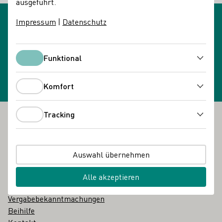
ausgeführt.
Impressum
|
Datenschutz
Newsletteranmeldung
Newsletter wählen
Funktional
Funktional
Komfort
Komfort
Tracking
Tracking
Fußbereich
Das DWI
Über uns
Auswahl übernehmen
Über uns in einfacher Sprache
Glossar
Alle akzeptieren
Karriere
Vergabebekanntmachungen
Beihilfe