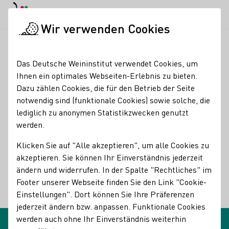
EN
Tagesmodus
Nachtmodus
Haup
Haup
Wir verwenden Cookies
Glossareinträge
Startseite
Das Deutsche Weininstitut verwendet Cookies, um
Glossareinträge
Ihnen ein optimales Webseiten-Erlebnis zu bieten.
Dazu zählen Cookies, die für den Betrieb der Seite
notwendig sind (funktionale Cookies) sowie solche, die
Oxidation
lediglich zu anonymen Statistikzwecken genutzt
Name des Begriffes:
werden.
Beschreibungen des Begriffes:
Oxidation
Klicken Sie auf "Alle akzeptieren", um alle Cookies zu
akzeptieren. Sie können Ihr Einverständnis jederzeit
Durch Sauerstoffeinwirkung hervorgerufene chemische
ändern und widerrufen. In der Spalte "Rechtliches" im
Veränderung von Most oder Wein
Footer unserer Webseite finden Sie den Link "Cookie-
Einstellungen". Dort können Sie Ihre Präferenzen
Zurück
jederzeit ändern bzw. anpassen. Funktionale Cookies
werden auch ohne Ihr Einverständnis weiterhin