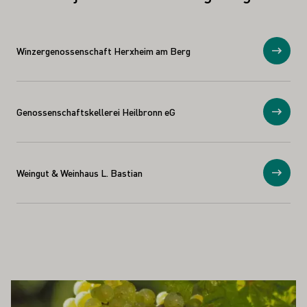
Winzergenossenschaft Herxheim am Berg
Toon
Genossenschaftskellerei Heilbronn eG
Toon
Weingut & Weinhaus L. Bastian
Toon
OOK INTERESSEREN
Meer informatie