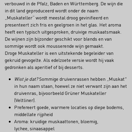
verbouwd in de Pfalz, Baden en Württemberg. De wijn die
in dit land geproduceerd wordt onder de naam
„Muskateller“ wordt meestal droog gevinifieerd en
presenteert zich fris en geelgroen in het glas. Het aroma
heeft een typisch uitgesproken, druivige muskaatsmaak.
De wijnen zijn bijzonder geschikt voor blends en van
sommige wordt ook mousserende wijn gemaakt.
Droge Muskateller is een uitstekende begeleider van
gekruid gevogelte. Als edelzoete versie wordt hij vaak
gedronken als aperitief of bij desserts.
Wist je dat?
Sommige druivenrassen hebben „Muskat"
in hun naam staan, hoewel ze niet verwant zijn aan het
druivenras, bijvoorbeeld Grüner Muskateller
(Veltliner).
Prefereert goede, warmere locaties op diepe bodems,
middellate rijpheid
Aroma: kruidige muskaattonen, bloemig,
lychee, sinaasappel