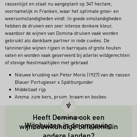
rassenlijst en staat nu aangeplant op 347 hectare,
voornamelijk in Franken, waar het optimale groei- en
weersomstandigheden vindt. In goede omstandigheden
hebben de druiven een zeer intense donkere kleur,
waardoor de wijnen van Domina-druiven vaak worden
gebruikt als dankbare partner in rode cuvées. De
tanninerijke wijnen rijpen in barriques of grote houten
vaten en worden vaak geserveerd bij allerlei wildgerechten
of stevige feestmaaltijden met gebraad.
Nieuwe kruiding van Peter Morio (1927) van de rassen
Blauer Portugieser x Spätburgunder
Middellaat rijp
Aroma: zure kers, pruim, braam en bosbes
Heeft Domina ook een
WIJNHUIZEN
Ondanks de internationale en exotisch
Wijnhuizen in de omgeving
wijnbouwkundige betekenis in
klinkende naam wordt het druivenras
andere landen?
Domina bijna uitsluitend in Duitsland