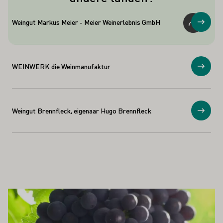
verbouwd. Alleen in Zwitserland vind je
er een beetje van terug.
Weingut Markus Meier - Meier Weinerlebnis GmbH
Toon
WEINWERK die Weinmanufaktur
Toon
Weingut Brennfleck, eigenaar Hugo Brennfleck
Toon
OOK INTERESSEREN
Meer informatie