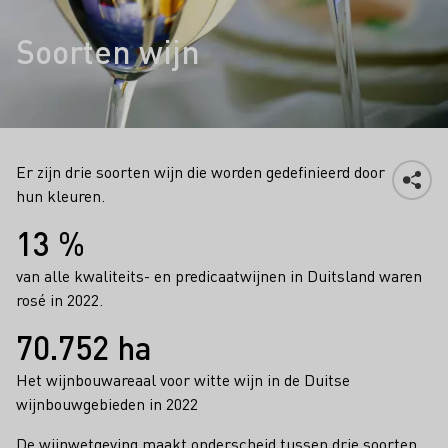
Soorten wijn
Er zijn drie soorten wijn die worden gedefinieerd door
hun kleuren.
Feiten
13 %
van alle kwaliteits- en predicaatwijnen in Duitsland waren
rosé in 2022.
70.752 ha
Het wijnbouwareaal voor witte wijn in de Duitse
wijnbouwgebieden in 2022
De wijnwetgeving maakt onderscheid tussen drie soorten