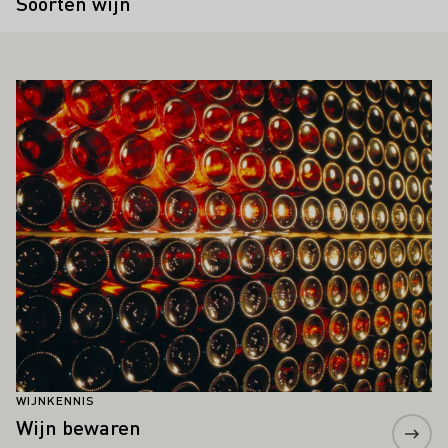
Soorten wijn
OOK INTERESSEREN
Meer informatie
WIJNKENNIS
Wijn bewaren