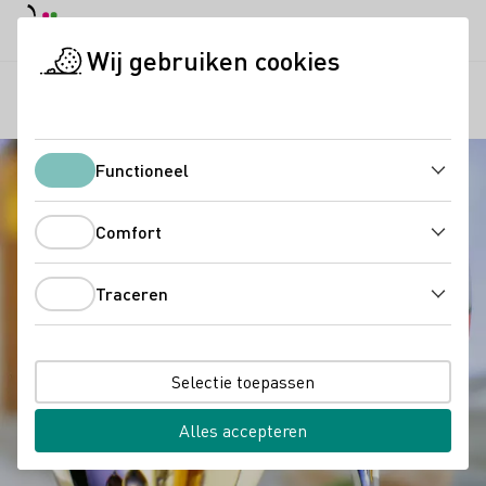
Dagstand
Darkmode
Hoof
Hoof
Wij gebruiken cookies
Duitse wijn
Wijnproeverij
Soorten wijn
Startpagina
Functioneel
Functioneel
Comfort
Comfort
Traceren
Traceren
Selectie toepassen
Alles accepteren