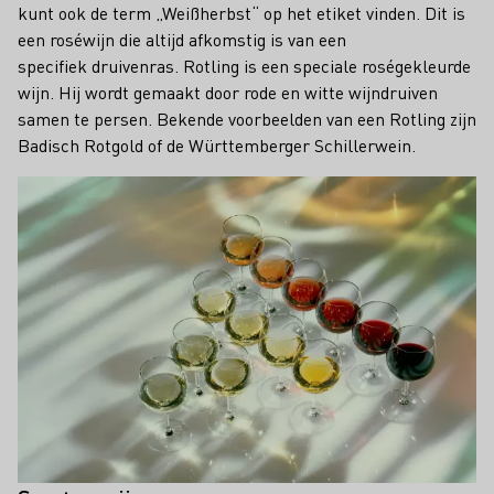
kunt ook de term „Weißherbst“ op het etiket vinden. Dit is
een roséwijn die altijd afkomstig is van een
specifiek druivenras. Rotling is een speciale roségekleurde
wijn. Hij wordt gemaakt door rode en witte wijndruiven
samen te persen. Bekende voorbeelden van een Rotling zijn
Badisch Rotgold of de Württemberger Schillerwein.
Teaser
Zijn er speciale druivenrassen
Nee, in principe zijn alle rode
voor rosé?
druivenrassen geschikt om roséwijn
van te maken.