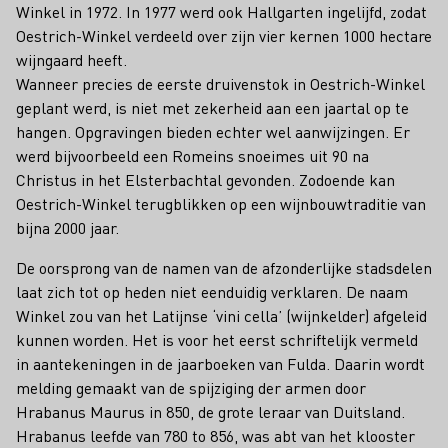
Winkel in 1972. In 1977 werd ook Hallgarten ingelijfd, zodat
Oestrich-Winkel verdeeld over zijn vier kernen 1000 hectare
wijngaard heeft.
Wanneer precies de eerste druivenstok in Oestrich-Winkel
geplant werd, is niet met zekerheid aan een jaartal op te
hangen. Opgravingen bieden echter wel aanwijzingen. Er
werd bijvoorbeeld een Romeins snoeimes uit 90 na
Christus in het Elsterbachtal gevonden. Zodoende kan
Oestrich-Winkel terugblikken op een wijnbouwtraditie van
bijna 2000 jaar.
De oorsprong van de namen van de afzonderlijke stadsdelen
laat zich tot op heden niet eenduidig verklaren. De naam
Winkel zou van het Latijnse ‘vini cella’ (wijnkelder) afgeleid
kunnen worden. Het is voor het eerst schriftelijk vermeld
in aantekeningen in de jaarboeken van Fulda. Daarin wordt
melding gemaakt van de spijziging der armen door
Hrabanus Maurus in 850, de grote leraar van Duitsland.
Hrabanus leefde van 780 to 856, was abt van het klooster