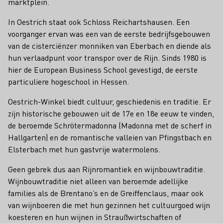
marktplein.
In Oestrich staat ook Schloss Reichartshausen. Een
voorganger ervan was een van de eerste bedrijfsgebouwen
van de cisterciënzer monniken van Eberbach en diende als
hun verlaadpunt voor transpor over de Rijn. Sinds 1980 is
hier de European Business School gevestigd, de eerste
particuliere hogeschool in Hessen.
Oestrich-Winkel biedt cultuur, geschiedenis en traditie. Er
zijn historische gebouwen uit de 17e en 18e eeuw te vinden,
de beroemde Schrötermadonna (Madonna met de scherf in
Hallgarten) en de romantische valleien van Pfingstbach en
Elsterbach met hun gastvrije watermolens.
Geen gebrek dus aan Rijnromantiek en wijnbouwtraditie.
Wijnbouwtraditie niet alleen van beroemde adellijke
families als de Brentano’s en de Greiffenclaus, maar ook
van wijnboeren die met hun gezinnen het cultuurgoed wijn
koesteren en hun wijnen in Straußwirtschaften of