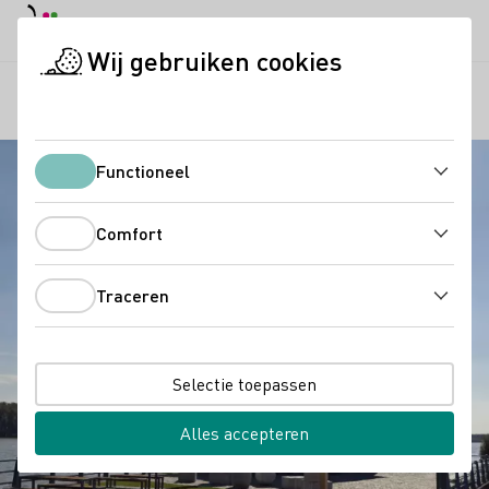
Dagstand
Darkmode
Hoof
Hoof
Wij gebruiken cookies
Regio's
Oestrich
Startpagina
Functioneel
Functioneel
Comfort
Comfort
Traceren
Traceren
Selectie toepassen
Alles accepteren