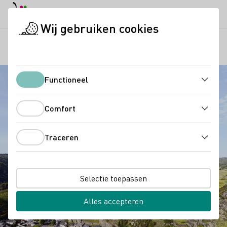
Dagstand
Darkmode
Hoof
Hoof
Wij gebruiken cookies
Regio's
Rondwandeling
Startpagina
Functioneel
Functioneel
Comfort
Comfort
Traceren
Traceren
Selectie toepassen
Alles accepteren