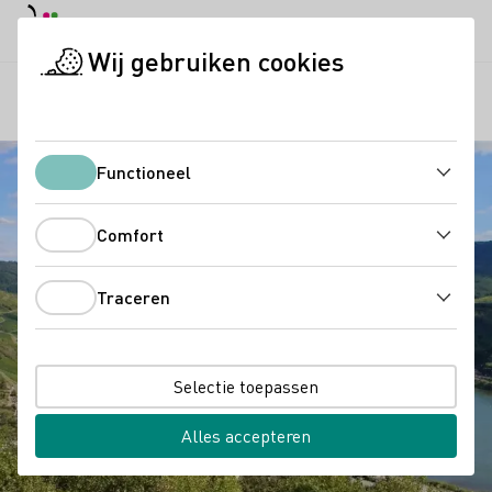
Dagstand
Darkmode
Hoof
Hoof
Wij gebruiken cookies
Regio's
Nollige ruïne
Startpagina
Functioneel
Functioneel
Comfort
Comfort
Traceren
Traceren
Selectie toepassen
Alles accepteren