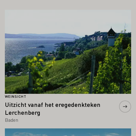
OOK INTERESSEREN
Meer informatie
WEINSICHT
Uitzicht vanaf het eregedenkteken
Lerchenberg
Baden
Meer informatie