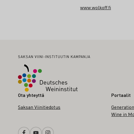
www.wolkoff.fi
Alatunniste
SAKSAN VIINI-INSTITUUTIN KAMPANJA
Ota yhteyttä
Portaalit
Saksan Viinitiedotus
Generation
Wine in Mo