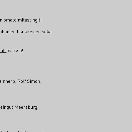
in omatoimitastingit!
ihanien lisukkeiden sekä
mat-
osiossa!
inherb, Rolf Simon,
weingut Meersburg,