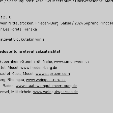
erg / Spätburgunder Rosé, SW Meersburg / Oberweseler St. Mar
t 23 €
in Nittel trocken, Frieden-Berg, Saksa / 2024 Soprano Pinot No
r Les Forets, Ranska
ltävät 8 cl kutakin viiniä.
edustettuna olevat saksalaistilat:
 Sobernheim-Steinhardt, Nahe,
www.simon-wein.de
ttel, Mosel,
www.frieden-berg.de
kastel-Kues, Mosel,
www.sapruem.com
erg, Rheingau,
www.weingut-trenz.de
, Baden,
www.staatsweingut-meersburg.de
esel, Mittelrhein,
www.weingutwpersch.de