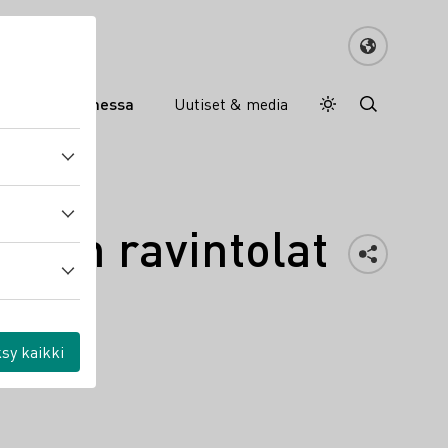
an viinit Suomessa
Uutiset & media
Daymode
Darkmode
uomen ravintolat
sy kaikki