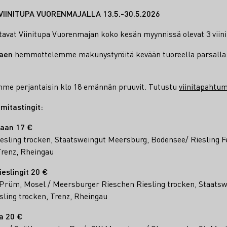
T VIINITUPA VUORENMAJALLA 13.5.-30.5.2026
ittavat Viinitupa Vuorenmajan koko kesän myynnissä olevat 3 viin
kaen
hemmottelemme makunystyröitä kevään tuoreella parsalla 
ämme perjantaisin klo 18 emännän pruuvit. Tutustu
viinitapahtu
imitastingit:
eaan 17 €
sling trocken, Staatsweingut Meersburg, Bodensee/ Riesling Fe
renz, Rheingau
eslingit 20 €
 Prüm, Mosel / Meersburger Rieschen Riesling trocken, Staats
sling trocken, Trenz, Rheingau
a 20 €