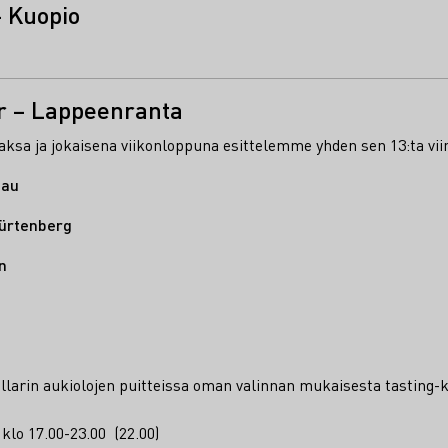
 Kuopio
r – Lappeenranta
sa ja jokaisena viikonloppuna esittelemme yhden sen 13:ta vii
gau
Würtenberg
n
llarin aukiolojen puitteissa oman valinnan mukaisesta tasting
 klo 17.00-23.00 (22.00)