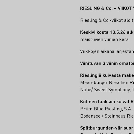
RIESLING & Co. – VIIKO
Riesling & Co -viikot alo
Keskiviikosta 13.5.26 al
maistuvien viinien kera.
Viikkojen aikana järjest
Viinituvan 3 viinin omato
Rieslingiä kuivasta mak
Meersburger Rieschen Rie
Nahe/ Sweet Symphony, T
Kolmen laakson kuivat Ri
Prüm Blue Riesling, S.A.
Bodensee / Steinhaus Rie
Spätburgunder-värisuor