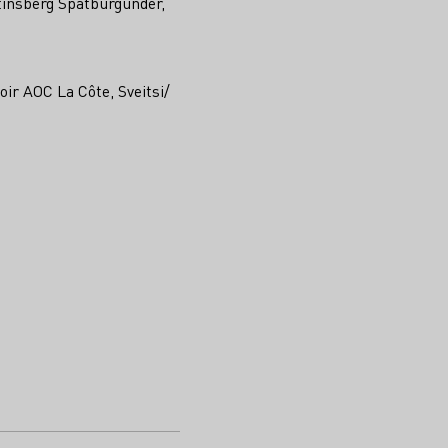
tinsberg Spätburgunder,
ir AOC La Côte, Sveitsi/