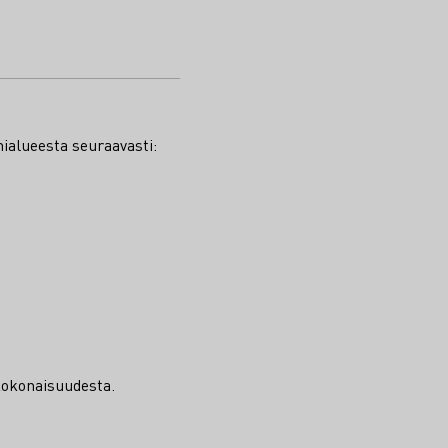
nialueesta seuraavasti:
-kokonaisuudesta.