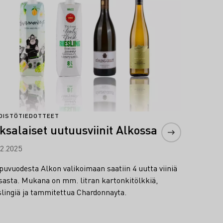
DISTÖTIEDOTTEET
ksalaiset uutuusviinit Alkossa
12.2025
puvuodesta Alkon valikoimaan saatiin 4 uutta viiniä
sasta. Mukana on mm. litran kartonkitölkkiä,
slingiä ja tammitettua Chardonnayta.