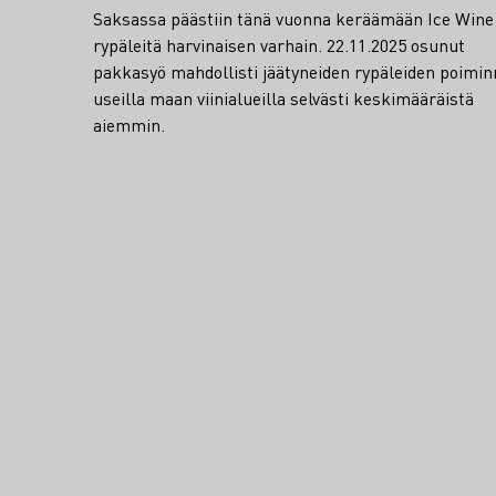
Saksassa päästiin tänä vuonna keräämään Ice Wine
rypäleitä harvinaisen varhain. 22.11.2025 osunut
pakkasyö mahdollisti jäätyneiden rypäleiden poimi
useilla maan viinialueilla selvästi keskimääräistä
aiemmin.