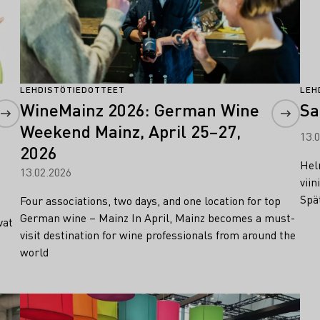
LEHDISTÖTIEDOTTEET
LEH
WineMainz 2026: German Wine
Sa
Weekend Mainz, April 25–27,
13.
2026
Hel
13.02.2026
vii
Spä
Four associations, two days, and one location for top
German wine – Mainz In April, Mainz becomes a must-
vat
visit destination for wine professionals from around the
world
Lue lisää
Lue 