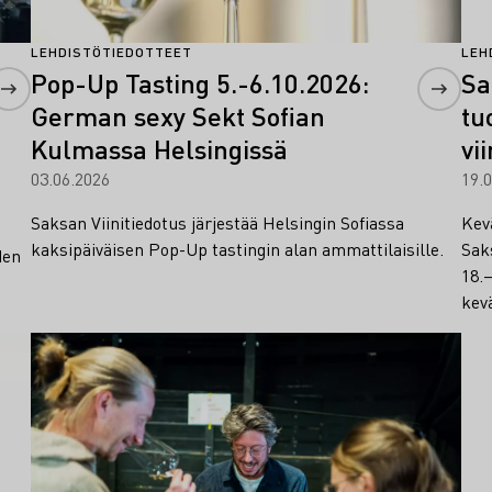
LEHDISTÖTIEDOTTEET
LEH
Pop-Up Tasting 5.-6.10.2026:
Sa
German sexy Sekt Sofian
tu
Kulmassa Helsingissä
vi
03.06.2026
19.
Saksan Viinitiedotus järjestää Helsingin Sofiassa
Kevä
kaksipäiväisen Pop-Up tastingin alan ammattilaisille.
Sak
den
18.
kev
Lue lisää
Lue 