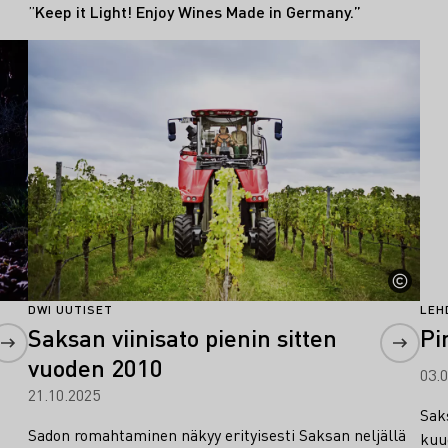
”
Keep it Light! Enjoy Wines Made in Germany.”
Lue lisää
Lue 
DWI UUTISET
LEH
Saksan viinisato pienin sitten
Pi
vuoden 2010
03.
21.10.2025
Sak
Sadon romahtaminen näkyy erityisesti Saksan neljällä
kuu