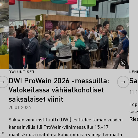
DWI UUTISET
LEH
DWI ProWein 2026 -messuilla:
Sa
Valokeilassa vähäalkoholiset
11.
saksalaiset viinit
Lop
20.01.2026
sak
Rie
Saksan viini-instituutti (DWI) esittelee tämän vuoden
kansainvälisillä ProWein-viinimessuilla 15.–17.
en
maaliskuuta matala-alkoholipitoisia viinejä teemalla