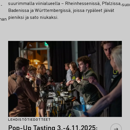
suurimmalla viinialueella – Rheinhessenissä, Pfalzissa,
suom
 -
Badenissa ja Württembergissä, joissa rypäleet jäivät
pieniksi ja sato niukaksi.
nnan
Lue lisää
LEHDISTÖTIEDOTTEET
Pop-Up Tasting 3.-4.11.2025: