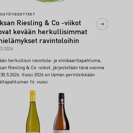
DISTÖTIEDOTTEET
ksan Riesling & Co -viikot
ovat kevään herkullisimmat
inielämykset ravintoloihin
03.2026
än herkullisin ravintola- ja viinibaaritapahtuma,
san Riesling & Co -viikot, järjestetään tänä vuonna
–30.5.2026. Vuosi 2026 on tämän perinteikkään
ättapahtuman 16. vuosi.
lisää