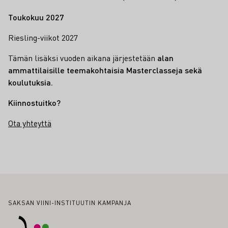
Toukokuu 2027
Riesling-viikot 2027
Tämän lisäksi vuoden aikana järjestetään
alan
ammattilaisille teemakohtaisia Masterclasseja sekä
koulutuksia.
Kiinnostuitko?
Ota yhteyttä
Alatunniste
SAKSAN VIINI-INSTITUUTIN KAMPANJA