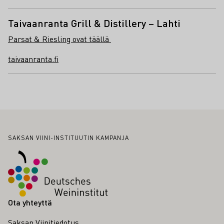
Taivaanranta Grill & Distillery – Lahti
Parsat & Riesling ovat täällä
taivaanranta.fi
Alatunniste
SAKSAN VIINI-INSTITUUTIN KAMPANJA
Ota yhteyttä
Saksan Viinitiedotus