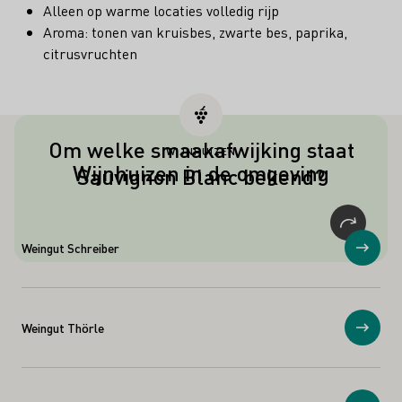
Alleen op warme locaties volledig rijp
Aroma: tonen van kruisbes, zwarte bes, paprika,
citrusvruchten
Om welke smaakafwijking staat
WIJNHUIZEN
Een typische bijsmaak voor Sauvignon
Wijnhuizen in de omgeving
Sauvignon Blanc bekend?
Blanc en Scheurebe is kattenurine! In
lagere concentraties produceert de
verantwoordelijke stof aroma's van
kruisbessen en cassis, maar in hogere
Weingut Schreiber
Toon
concentraties kan het veranderen in
een onaangenaam aroma.
Weingut Thörle
Toon