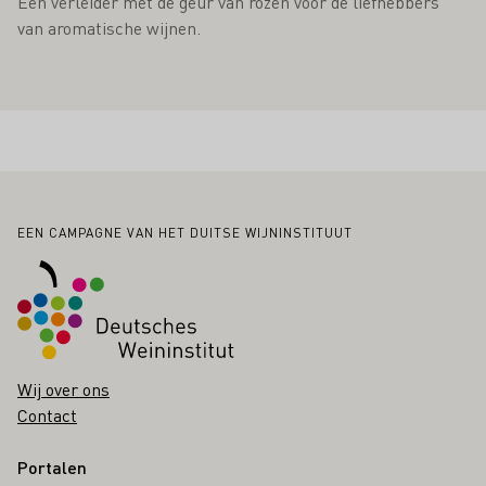
Een verleider met de geur van rozen voor de liefhebbers
van aromatische wijnen.
Voettekst
EEN CAMPAGNE VAN HET DUITSE WIJNINSTITUUT
Wij over ons
Contact
Portalen