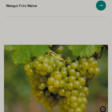
Weingut Fritz Walter
Toon
OOK INTERESSEREN
Meer informatie