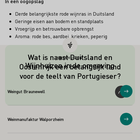
In één oogopslag
Derde belangrijkste rode wijnras in Duitsland
Geringe eisen aan bodem en standplaats
Vroegrijp en betrouwbare opbrengst
Aroma: rode bes, aardbei, krieken, peperig
Wat is naast Duitsland en
WIJNHUIZEN
Een derde belangrijk land voor de teelt
Wijnhuizen in de omgeving
Oostenrijk een belangrijk land
van Portugieser is niet Portugal, zoals
voor de teelt van Portugieser?
de naam doet vermoeden, maar
Hongarije.
Weingut Braunewell
Toon
Weinmanufaktur Walporzheim
Toon