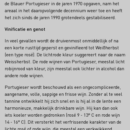
de Blauer Portugieser in de jaren 1970 opgaven, nam het
areaal in het daaropvolgende decennium weer toe en heeft
het zich sinds de jaren 1990 grotendeels gestabiliseerd.
Vinificatie en genot
In veel gevallen wordt de druivenmost onmiddellijk of na
een korte rusttijd geperst en gevinifieerd tot Weißherbst
(een type rosé). De lichtrode kleur suggereert naar de naam
Weissherbst. De rode wijnen van Portugieser, meestal licht
robijnrood van kleur, zijn meestal ook lichter in alcohol dan
andere rode wijnen.
Portugieser wordt beschouwd als een ongecompliceerde,
aangename, volle, sappige en frisse wijn. Zonder al te veel
tannine ontwikkelt hij zich snel en is hij al in de lente een
harmonieuze, makkelijk drinkbare wijn. Hij kan dan ook
iets koeler worden gedronken (rosé 9 - 13° C en rode wijn
14 - 16° C). Dit versterkt het verfrissende karakter van de
lichte rosé of rode wijn, die meestal een verkwikkend