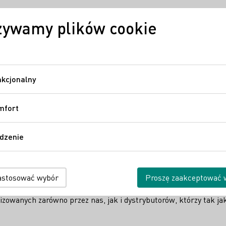
żywamy plików cookie
Wina niemieckie
Regiony
Niemiecki
kcjonalny
Funkcjonalny
mfort
Komfort
dzenie
Śledzenie
ieckie wina podczas wyjątkowy
astosować wybór
Proszę zaakceptować 
zowanych zarówno przez nas, jak i dystrybutorów, którzy tak ja