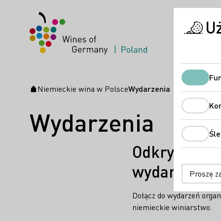
U
Fun
Niemieckie wina w Polsce
Wydarzenia
Strona startowa
Ko
Wydarzenia
Śle
Odkryj niem
wydarzeń!
Proszę z
Dołącz do wydarzeń organi
niemieckie winiarstwo.