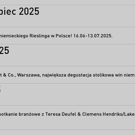
piec 2025
Riesling Weeks – święto niemieckiego Rieslinga w Polsce! 16.06-13.07.2025.
25
not & Co., Warszawa, największa degustacja stolikowa win niem
5
potkanie branżowe z Teresa Deufel & Clemens Hendriks/Lak