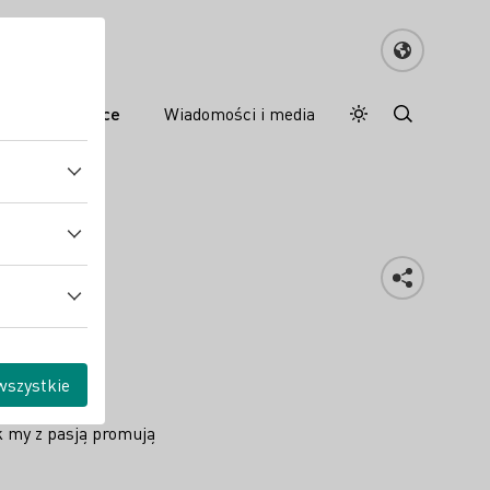
e wina w Polsce
Wiadomości i media
Tryb dzienny
Darkmode
ch
wszystkie
k my z pasją promują