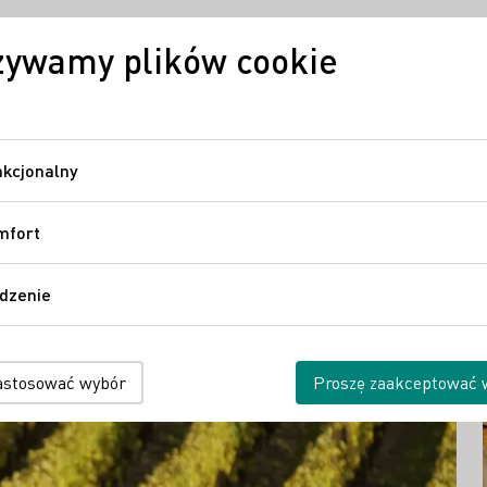
żywamy plików cookie
Wina niemieckie
Regiony
Niemiecki
kcjonalny
Funkcjonalny
mfort
Komfort
dzenie
Śledzenie
ym niemieckich winiarzy, ponieważ tutaj w Niemczech - na
 - panują idealne warunki.
astosować wybór
Proszę zaakceptować 