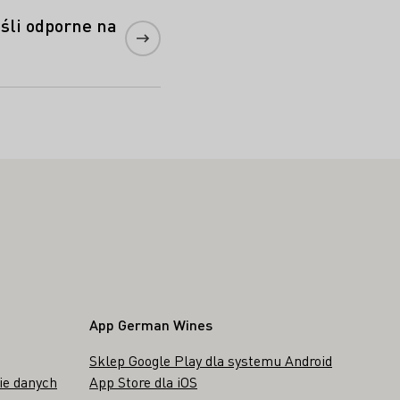
śli odporne na
App German Wines
Sklep Google Play dla systemu Android
ie danych
App Store dla iOS