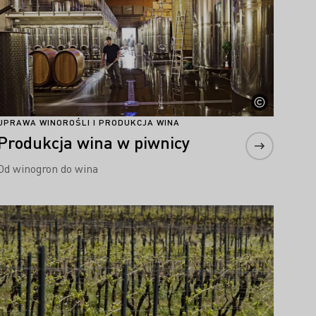
UPRAWA WINOROŚLI I PRODUKCJA WINA
Produkcja wina w piwnicy
Od winogron do wina
Proszę dowiedzieć się więcej