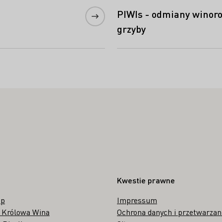
PIWIs - odmiany winoro
grzyby
Kwestie prawne
op
Impressum
 Królowa Wina
Ochrona danych i przetwarzan