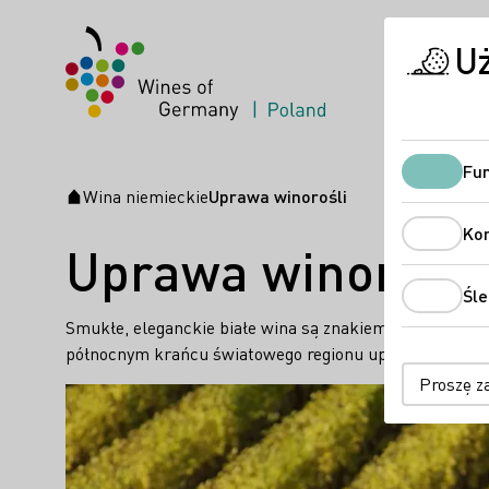
U
Fun
Wina niemieckie
Uprawa winorośli
Strona startowa
Ko
Uprawa winorośli
Śle
Smukłe, eleganckie białe wina są znakiem rozpoznawcz
północnym krańcu światowego regionu uprawy winorośli
Proszę z
Teaser
Proszę dowiedzieć się więcej