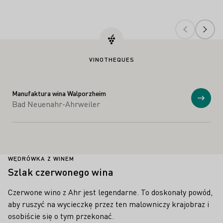
VINOTHEQUES
Manufaktura wina Walporzheim
Prosz
Bad Neuenahr-Ahrweiler
WĘDRÓWKA Z WINEM
Szlak czerwonego wina
Czerwone wino z Ahr jest legendarne. To doskonały powód,
aby ruszyć na wycieczkę przez ten malowniczy krajobraz i
osobiście się o tym przekonać.