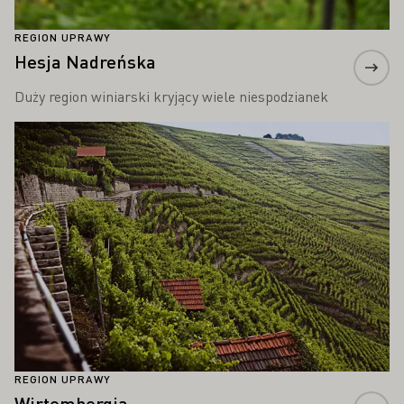
REGION UPRAWY
Hesja Nadreńska
Duży region winiarski kryjący wiele niespodzianek
Proszę dowiedzieć się więcej
REGION UPRAWY
Wirtembergia