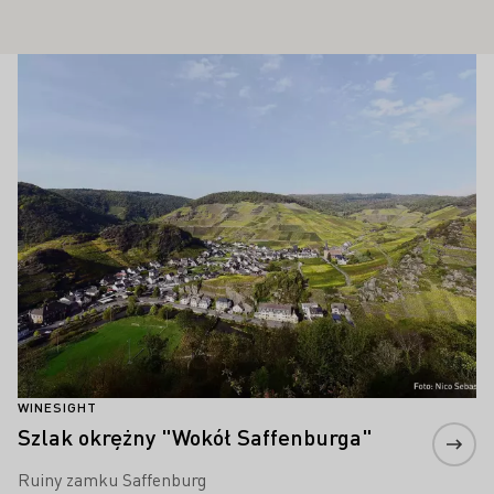
Winesights
Proszę dowiedzieć się więcej
WINESIGHT
Szlak okrężny "Wokół Saffenburga"
Ruiny zamku Saffenburg