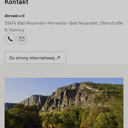
Kontakt
Ahrwein e.V.
53474 Bad Neuenahr-Ahrweiler-Bad Neuenahr
Oberstraße
8
Niemcy
Numer telefonu
Proszę dodać e-mail
Do strony internetowej
PAŃSTWA ZAINTERESOWAĆ
Proszę dowiedzieć się więcej