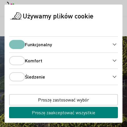
Tryb dzienny
Darkmode
Zamk
Otwo
Używamy plików cookie
Regiony
Ahr
Strona startowa
Funkcjonalny
Funkcjonalny
Komfort
Komfort
Śledzenie
Śledzenie
Proszę zastosować wybór
Proszę zaakceptować wszystkie