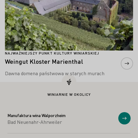
NAJWAŻNIEJSZY PUNKT KULTURY WINIARSKIEJ
Weingut Kloster Marienthal
Dawna domena państwowa w starych murach
WINIARNIE W OKOLICY
Manufaktura wina Walporzheim
Prosz
Bad Neuenahr-Ahrweiler