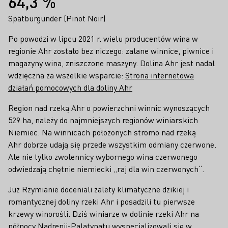
64,3 %
Spätburgunder (Pinot Noir)
Po powodzi w lipcu 2021 r. wielu producentów wina w
regionie Ahr zostało bez niczego: zalane winnice, piwnice i
magazyny wina, zniszczone maszyny. Dolina Ahr jest nadal
wdzięczna za wszelkie wsparcie:
Strona internetowa
działań pomocowych dla doliny Ahr
Region nad rzeką Ahr o powierzchni winnic wynoszących
529 ha, należy do najmniejszych regionów winiarskich
Niemiec. Na winnicach położonych stromo nad rzeką
Ahr dobrze udają się przede wszystkim odmiany czerwone.
Ale nie tylko zwolennicy wybornego wina czerwonego
odwiedzają chętnie niemiecki „raj dla win czerwonych“.
Już Rzymianie doceniali zalety klimatyczne dzikiej i
romantycznej doliny rzeki Ahr i posadzili tu pierwsze
krzewy winorośli. Dziś winiarze w dolinie rzeki Ahr na
północy Nadrenii-Palatynatu wyspecjalizowali się w