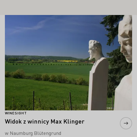
Winesights
Proszę dowiedzieć się więcej
WINESIGHT
Widok z winnicy Max Klinger
w Naumburg Blütengrund