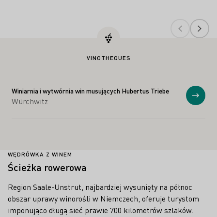
VINOTHEQUES
Winiarnia i wytwórnia win musujących Hubertus Triebe
Prosz
Würchwitz
WĘDRÓWKA Z WINEM
Ścieżka rowerowa
Region Saale-Unstrut, najbardziej wysunięty na północ
obszar uprawy winorośli w Niemczech, oferuje turystom
imponująco długą sieć prawie 700 kilometrów szlaków.