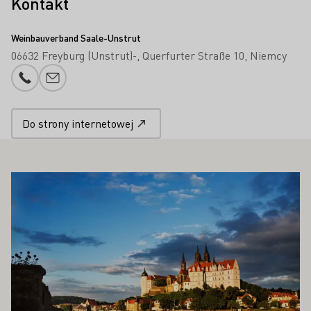
Kontakt
Weinbauverband Saale-Unstrut
06632 Freyburg (Unstrut)-
Querfurter Straße 10
Niemcy
Numer telefonu
Proszę dodać e-mail
Do strony internetowej
PAŃSTWA ZAINTERESOWAĆ
Proszę dowiedzieć się więcej