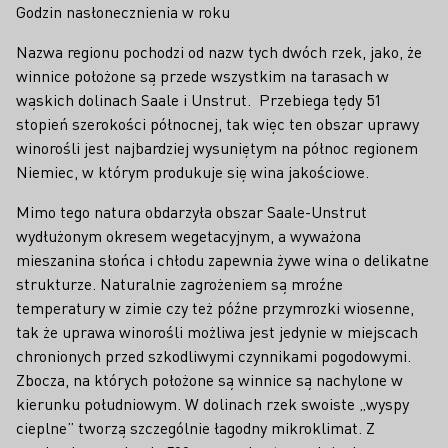
Godzin nasłonecznienia w roku
Nazwa regionu pochodzi od nazw tych dwóch rzek, jako, że
winnice położone są przede wszystkim na tarasach w
wąskich dolinach Saale i Unstrut. Przebiega tędy 51
stopień szerokości północnej, tak więc ten obszar uprawy
winorośli jest najbardziej wysuniętym na północ regionem
Niemiec, w którym produkuje się wina jakościowe.
Mimo tego natura obdarzyła obszar Saale-Unstrut
wydłużonym okresem wegetacyjnym, a wyważona
mieszanina słońca i chłodu zapewnia żywe wina o delikatne
strukturze. Naturalnie zagrożeniem są mroźne
temperatury w zimie czy też późne przymrozki wiosenne,
tak że uprawa winorośli możliwa jest jedynie w miejscach
chronionych przed szkodliwymi czynnikami pogodowymi.
Zbocza, na których położone są winnice są nachylone w
kierunku południowym. W dolinach rzek swoiste „wyspy
cieplne” tworzą szczególnie łagodny mikroklimat. Z