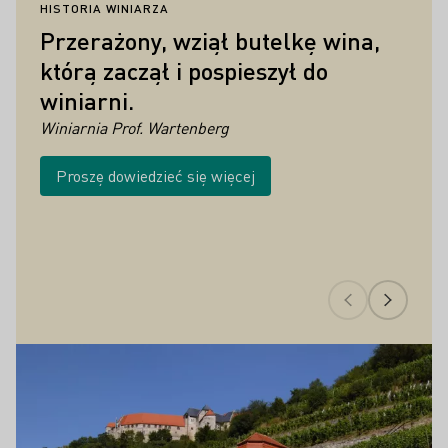
HISTORIA WINIARZA
HI
Przerażony, wziął butelkę wina,
A
którą zaczął i pospieszył do
k
winiarni.
j
o
Winiarnia Prof. Wartenberg
o
Proszę dowiedzieć się więcej
Up
Najważniejsze wydarzenia związane z k
Proszę dowiedzieć się więcej