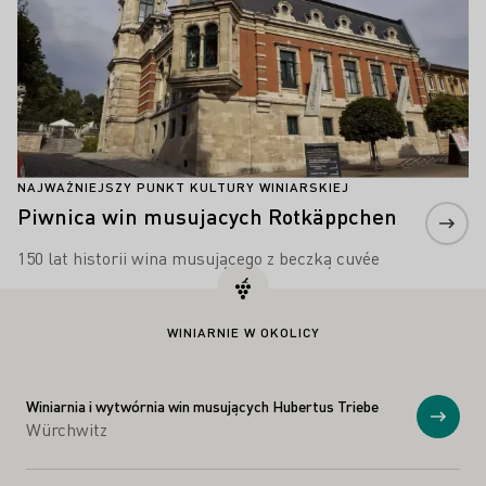
NAJWAŻNIEJSZY PUNKT KULTURY WINIARSKIEJ
Piwnica win musujacych Rotkäppchen
150 lat historii wina musującego z beczką cuvée
WINIARNIE W OKOLICY
Winiarnia i wytwórnia win musujących Hubertus Triebe
Prosz
Würchwitz