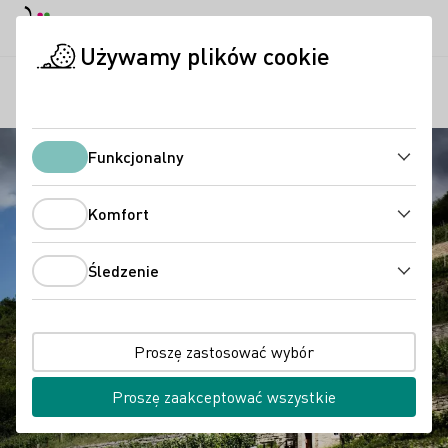
Tryb dzienny
Darkmode
Zamk
Otwo
Używamy plików cookie
Regiony
Saale-Unstrut
Strona startowa
Funkcjonalny
Funkcjonalny
Komfort
Komfort
Śledzenie
Śledzenie
Proszę zastosować wybór
Proszę zaakceptować wszystkie