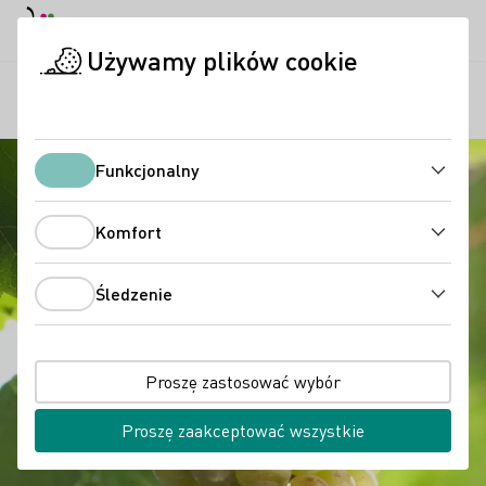
Tryb dzienny
Darkmode
Zamk
Otwo
Używamy plików cookie
Wina niemieckie
Odmiany winogron
Weissburgunder/Pinot 
Strona startowa
Funkcjonalny
Funkcjonalny
Komfort
Komfort
Śledzenie
Śledzenie
Proszę zastosować wybór
Proszę zaakceptować wszystkie