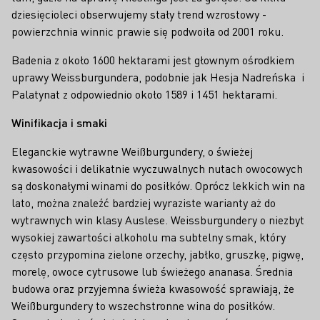
dziesięcioleci obserwujemy stały trend wzrostowy -
powierzchnia winnic prawie się podwoiła od 2001 roku.
Badenia z około 1600 hektarami jest głownym ośrodkiem
uprawy Weissburgundera, podobnie jak Hesja Nadreńska i
Palatynat z odpowiednio około 1589 i 1451 hektarami.
Winifikacja i smaki
Eleganckie wytrawne Weißburgundery, o świeżej
kwasowości i delikatnie wyczuwalnych nutach owocowych
są doskonałymi winami do posiłków. Oprócz lekkich win na
lato, można znaleźć bardziej wyraziste warianty aż do
wytrawnych win klasy Auslese. Weissburgundery o niezbyt
wysokiej zawartości alkoholu ma subtelny smak, który
często przypomina zielone orzechy, jabłko, gruszkę, pigwę,
morelę, owoce cytrusowe lub świeżego ananasa. Średnia
budowa oraz przyjemna świeża kwasowość sprawiają, że
Weißburgundery to wszechstronne wina do posiłków.