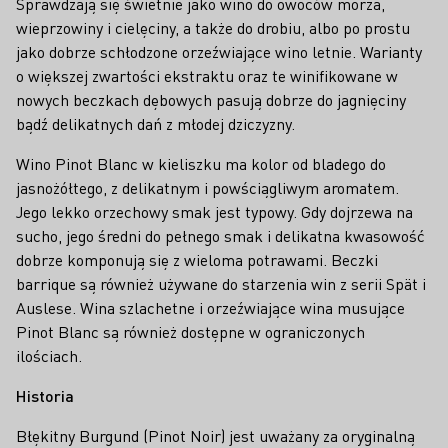
Sprawdzają się świetnie jako wino do owoców morza,
wieprzowiny i cielęciny, a także do drobiu, albo po prostu
jako dobrze schłodzone orzeźwiające wino letnie. Warianty
o większej zwartości ekstraktu oraz te winifikowane w
nowych beczkach dębowych pasują dobrze do jagnięciny
bądź delikatnych dań z młodej dziczyzny.
Wino Pinot Blanc w kieliszku ma kolor od bladego do
jasnożółtego, z delikatnym i powściągliwym aromatem.
Jego lekko orzechowy smak jest typowy. Gdy dojrzewa na
sucho, jego średni do pełnego smak i delikatna kwasowość
dobrze komponują się z wieloma potrawami. Beczki
barrique są również używane do starzenia win z serii Spät i
Auslese. Wina szlachetne i orzeźwiające wina musujące
Pinot Blanc są również dostępne w ograniczonych
ilościach.
Historia
Błękitny Burgund (Pinot Noir) jest uważany za oryginalną