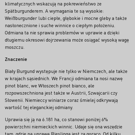
klimatycznych wskazują na pokrewieństwo ze
Spätburgunderem. A wymagania te są wysokie:
Weißburgunder lubi ciepłe, głębokie i mocne gleby a także
nasłonecznione i suche winnice o ciepłym położeniu.
Odmiana ta nie sprawia problemów w uprawie a dzięki
długiemu okresowi dojrzewania może osiągać wysoką wagę
moszczu.
Znaczenie
Biały Burgund występuje nie tylko w Niemczech, ale także
w krajach sąsiednich. We Francji odmiana ta nosi nazwę
pinot blanc, we Włoszech pinot bianco, ale
rozpowszechniona jest także w Austrii, Szwajcarii czy
Słowenii. Niemieccy winiarze coraz śmielej odkrywają
wartość tej eleganckiej odmiany.
Uprawia się ją na 6.181 ha, co stanowi poniżej 6%
powierzchni niemieckich winnic. Udaje się ona wszędzie
tam, gdzie na uprawę Rieslinga jest za gorąco. Od kilku