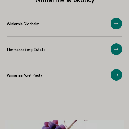
Winiarnia Closheim
Prosz
Hermannsberg Estate
Prosz
Winiarnia Axel Pauly
Prosz
PAŃSTWA ZAINTERESOWAĆ
Proszę dowiedzieć się więcej