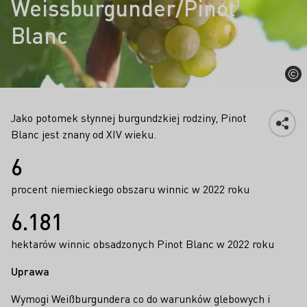
Weissburgunder/Pinot
Blanc
Jako potomek słynnej burgundzkiej rodziny, Pinot
Blanc jest znany od XIV wieku.
Fakty
6
procent niemieckiego obszaru winnic w 2022 roku
6.181
hektarów winnic obsadzonych Pinot Blanc w 2022 roku
Uprawa
Wymogi Weißburgundera co do warunków glebowych i