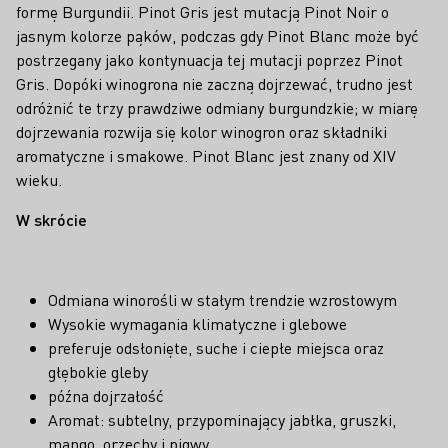
formę Burgundii. Pinot Gris jest mutacją Pinot Noir o
jasnym kolorze pąków, podczas gdy Pinot Blanc może być
postrzegany jako kontynuacja tej mutacji poprzez Pinot
Gris. Dopóki winogrona nie zaczną dojrzewać, trudno jest
odróżnić te trzy prawdziwe odmiany burgundzkie; w miarę
dojrzewania rozwija się kolor winogron oraz składniki
aromatyczne i smakowe. Pinot Blanc jest znany od XIV
wieku.
W skrócie
Odmiana winorośli w stałym trendzie wzrostowym
Wysokie wymagania klimatyczne i glebowe
preferuje odsłonięte, suche i ciepłe miejsca oraz
głębokie gleby
późna dojrzałość
Aromat: subtelny, przypominający jabłka, gruszki,
mango, orzechy i pigwy