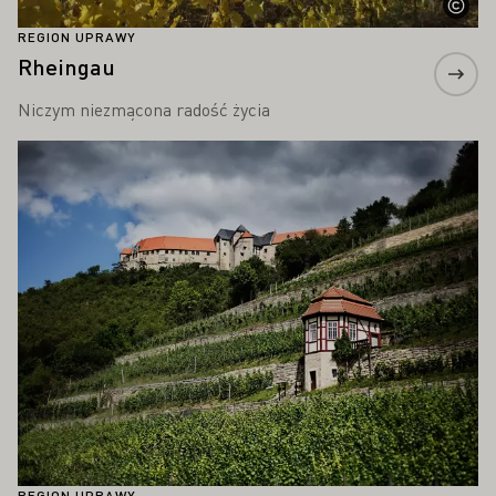
REGION UPRAWY
Rheingau
Niczym niezmącona radość życia
Proszę dowiedzieć się więcej
REGION UPRAWY