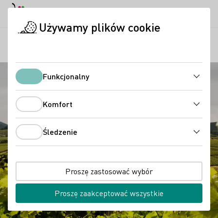
Tryb dzienny
Darkmode
Zamk
Otwo
Używamy plików cookie
Regiony
Palatynat
Strona startowa
Funkcjonalny
Funkcjonalny
Komfort
Komfort
Śledzenie
Śledzenie
Proszę zastosować wybór
Proszę zaakceptować wszystkie