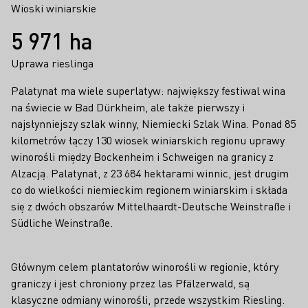
Wioski winiarskie
5 971 ha
Uprawa rieslinga
Palatynat ma wiele superlatyw: największy festiwal wina
na świecie w Bad Dürkheim, ale także pierwszy i
najsłynniejszy szlak winny, Niemiecki Szlak Wina. Ponad 85
kilometrów łączy 130 wiosek winiarskich regionu uprawy
winorośli między Bockenheim i Schweigen na granicy z
Alzacją. Palatynat, z 23 684 hektarami winnic, jest drugim
co do wielkości niemieckim regionem winiarskim i składa
się z dwóch obszarów Mittelhaardt-Deutsche Weinstraße i
Südliche Weinstraße.
Głównym celem plantatorów winorośli w regionie, który
graniczy i jest chroniony przez las Pfälzerwald, są
klasyczne odmiany winorośli, przede wszystkim Riesling.