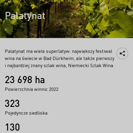
Palatynat
Palatynat ma wiele superlatyw: największy festiwal
wina na świecie w Bad Dürkheim, ale także pierwszy
i najbardziej znany szlak wina, Niemiecki Szlak Wina.
Fakty
23 698 ha
Powierzchnia winnic 2022
323
Pojedyncze siedliska
130