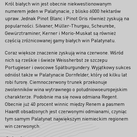
Król białych win jest obecnie niekwestionowanym
numerem jeden w Palatynacie, z blisko 6000 hektarów
upraw. Jednak Pinot Blanc i Pinot Gris również zyskują na
popularności. Silvaner, Müller-Thurgau, Scheurebe,
Gewürztraminer, Kerner i Morio-Muskat są również
częścią zróżnicowanej gamy białych win Palatynatu.
Coraz większe znaczenie zyskują wina czerwone. Wśród
nich są rześkie i świeże Weissherbst ze szczepu
Portugieser i owocowe Spätburgundery. Wyjątkowy sukces
odniósł także w Palatynacie Dornfelder, który od kilku lat
robi furorę. Ciemnoczerwony trunek przekonuje
zwolenników wina wytrawnego o południowoeuropejskim
charakterze. Podobnie ma się nowa odmiana Regent.
Obecnie już 40 procent winnic między Renem a pasmem
Haardt obsadzonych jest czerwonymi odmianami, czyniąc
tym samym Palatynat największym niemieckim regionem
win czerwonych.