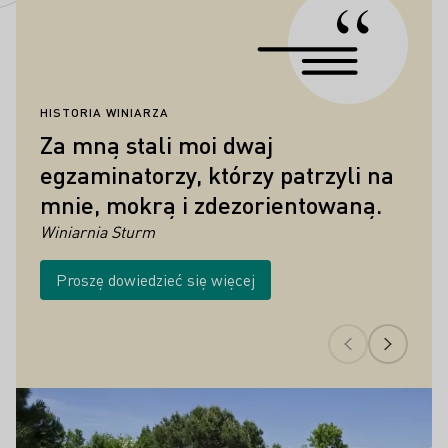
HISTORIA WINIARZA
HI
Za mną stali moi dwaj
"
egzaminatorzy, którzy patrzyli na
p
mnie, mokrą i zdezorientowaną.
Vi
Winiarnia Sturm
Proszę dowiedzieć się więcej
Najważniejsze wydarzenia związane z ku
Proszę dowiedzieć się więcej