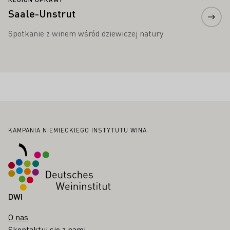
Saale-Unstrut
Spotkanie z winem wśród dziewiczej natury
Stopka
KAMPANIA NIEMIECKIEGO INSTYTUTU WINA
DWI
O nas
Skontaktuj się z nami