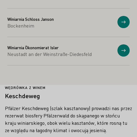
Winiarnia Schloss Janson
Prosz
Bockenheim
Winiarnia Ökonomierat Isler
Prosz
Neustadt an der Weinstraße-Diedesfeld
WĘDRÓWKA Z WINEM
Keschdeweg
Pfälzer Keschdeweg (szlak kasztanowy) prowadzi nas przez
rezerwat biosfery Pfälzerwald do skąpanego w słońcu
kraju winiarskiego, obok wielu kasztanów, które rosną tu
ze względu na łagodny klimat i owocują jesienią.