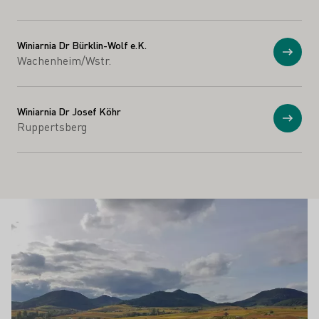
Winiarnia Dr Bürklin-Wolf e.K.
Prosz
Wachenheim/Wstr.
Winiarnia Dr Josef Köhr
Prosz
Ruppertsberg
Winesights
Proszę dowiedzieć się więcej