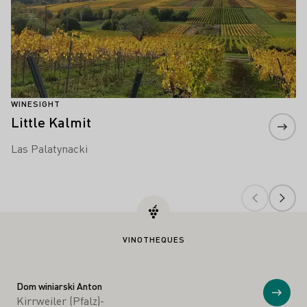
WINESIGHT
Little Kalmit
Las Palatynacki
VINOTHEQUES
Dom winiarski Anton
Prosz
Kirrweiler (Pfalz)-