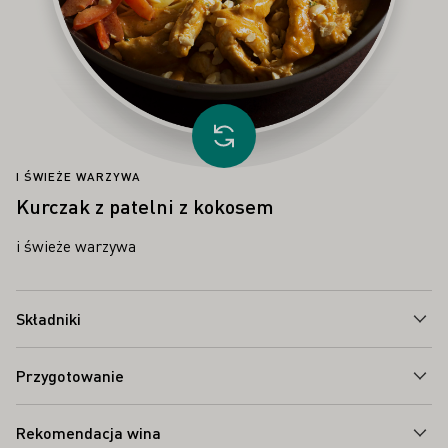
Proszę załadować inny przepis
I ŚWIEŻE WARZYWA
Kurczak z patelni z kokosem
i świeże warzywa
Składniki
Przygotowanie
Rekomendacja wina