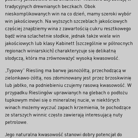
tradycyjnych drewnianych beczkach. Obok
nieskomplikowanych win na co dzień, mamy szeroki wybór
win jakościowych. Na wyższych szczeblach jakościowych
częściej znajdziemy wina z zawartością cukru resztkowego
bądź wina szlachetnie słodkie, jednak także wiele win
jakościowych lub klasy Kabinett (szczególnie w północnych
regionach winiarskich) charakteryzuje się delikatną
słodyczą, która ma zrównoważyć wysoką kwasowość.
„Typowy” Riesling ma barwę jasnożółtą, przechodzącą w
zielonkawo-żółtą, nos zdominowany jest przez brzoskwinię
lub jabłko, na podniebieniu czujemy rasową kwasowość. W
przypadku Rieslingów uprawianych na glebach o podłożu
łupkowym mówi się o mineralnej nucie, w niektórych
winach możemy wyczuć zapach krzemienia, te pochodzące
ze starszych winnic często zawierają interesującą nuty
petrolowe.
Jego naturalna kwasowość stanowi dobry potencjał do