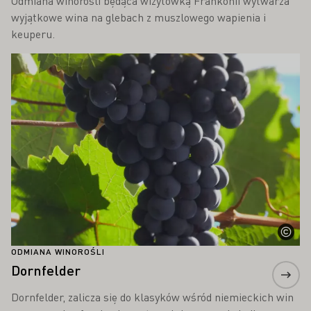
Odmiana winorośli będąca wizytówką Frankonii wytwarza
wyjątkowe wina na glebach z muszlowego wapienia i
keuperu.
Proszę dowiedzieć się więcej
ODMIANA WINOROŚLI
Dornfelder
Dornfelder, zalicza się do klasyków wśród niemieckich win