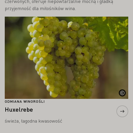
czerwonych, oferuje niepowtarzalnie mocną i gładką
przyjemność dla miłośników wina.
Proszę dowiedzieć się więcej
ODMIANA WINOROŚLI
Huxelrebe
świeża, łagodna kwasowość