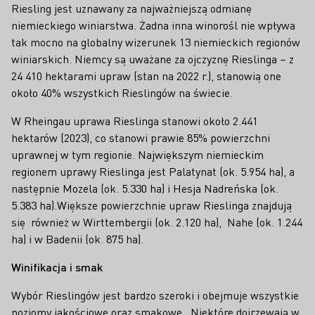
Riesling jest uznawany za najważniejszą odmianę
niemieckiego winiarstwa. Żadna inna winorośl nie wpływa
tak mocno na globalny wizerunek 13 niemieckich regionów
winiarskich. Niemcy są uważane za ojczyznę Rieslinga – z
24 410 hektarami upraw (stan na 2022 r.), stanowią one
około 40% wszystkich Rieslingów na świecie.
W Rheingau uprawa Rieslinga stanowi około 2.441
hektarów (2023), co stanowi prawie 85% powierzchni
uprawnej w tym regionie. Największym niemieckim
regionem uprawy Rieslinga jest Palatynat (ok. 5.954 ha), a
następnie Mozela (ok. 5.330 ha) i Hesja Nadreńska (ok.
5.383 ha).Większe powierzchnie upraw Rieslinga znajdują
się również w Wirttembergii (ok. 2.120 ha), Nahe (ok. 1.244
ha) i w Badenii (ok. 875 ha).
Winifikacja i smak
Wybór Rieslingów jest bardzo szeroki i obejmuje wszystkie
poziomy jakościowe oraz smakowe. Niektóre dojrzewają w