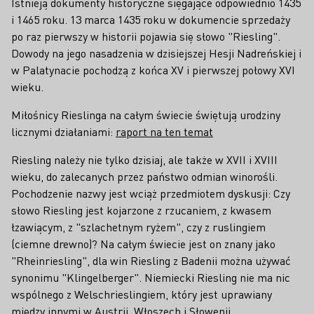
Istnieją dokumenty historyczne sięgające odpowiednio 1435
i 1465 roku. 13 marca 1435 roku w dokumencie sprzedaży
po raz pierwszy w historii pojawia się słowo "Riesling".
Dowody na jego nasadzenia w dzisiejszej Hesji Nadreńskiej i
w Palatynacie pochodzą z końca XV i pierwszej połowy XVI
wieku.
Miłośnicy Rieslinga na całym świecie świętują urodziny
licznymi działaniami:
raport na ten temat
Riesling należy nie tylko dzisiaj, ale także w XVII i XVIII
wieku, do zalecanych przez państwo odmian winorośli.
Pochodzenie nazwy jest wciąż przedmiotem dyskusji: Czy
słowo Riesling jest kojarzone z rzucaniem, z kwasem
łzawiącym, z "szlachetnym ryżem", czy z ruslingiem
(ciemne drewno)? Na całym świecie jest on znany jako
"Rheinriesling", dla win Riesling z Badenii można używać
synonimu "Klingelberger". Niemiecki Riesling nie ma nic
wspólnego z Welschrieslingiem, który jest uprawiany
między innymi w Austrii, Włoszech i Słowenii.