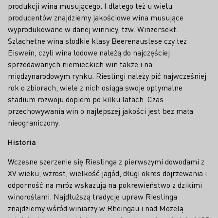
produkcji wina musującego. I dlatego też u wielu
producentów znajdziemy jakościowe wina musujące
wyprodukowane w danej winnicy, tzw. Winzersekt.
Szlachetne wina słodkie klasy Beerenauslese czy też
Eiswein, czyli wina lodowe należą do najczęściej
sprzedawanych niemieckich win także i na
międzynarodowym rynku. Rieslingi należy pić najwcześniej
rok o zbiorach, wiele z nich osiąga swoje optymalne
stadium rozwoju dopiero po kilku latach. Czas
przechowywania win o najlepszej jakości jest bez mała
nieograniczony.
Historia
Wczesne szerzenie się Rieslinga z pierwszymi dowodami z
XV wieku, wzrost, wielkość jagód, długi okres dojrzewania i
odporność na mróz wskazują na pokrewieństwo z dzikimi
winoroślami. Najdłuższą tradycję upraw Rieslinga
znajdziemy wśród winiarzy w Rheingau i nad Mozelą.