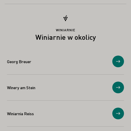
WINIARNIE
Winiarnie w okolicy
Georg Breuer
Prosz
Winery am Stein
Prosz
Winiarnia Reiss
Prosz