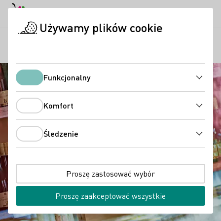
Tryb dzienny
Darkmode
Zamk
Otwo
Używamy plików cookie
Regiony
Winiarnia Wolfgang & René Peth GbR
Strona startowa
Funkcjonalny
Funkcjonalny
Komfort
Komfort
Śledzenie
Śledzenie
Proszę zastosować wybór
Proszę zaakceptować wszystkie