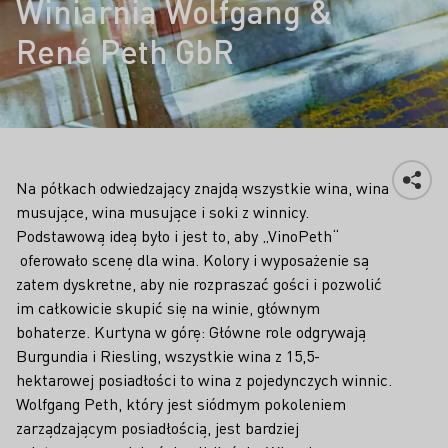
Winiarnia Wolfgang &
René Peth GbR
Na półkach odwiedzający znajdą wszystkie wina, wina
musujące, wina musujące i soki z winnicy.
Podstawową ideą było i jest to, aby „VinoPeth“
oferowało scenę dla wina. Kolory i wyposażenie są
zatem dyskretne, aby nie rozpraszać gości i pozwolić
im całkowicie skupić się na winie, głównym
bohaterze. Kurtyna w górę: Główne role odgrywają
Burgundia i Riesling, wszystkie wina z 15,5-
hektarowej posiadłości to wina z pojedynczych winnic.
Wolfgang Peth, który jest siódmym pokoleniem
zarządzającym posiadłością, jest bardziej