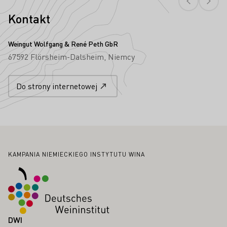
Kontakt
Weingut Wolfgang & René Peth GbR
67592 Flörsheim-Dalsheim
Niemcy
Do strony internetowej
Stopka
KAMPANIA NIEMIECKIEGO INSTYTUTU WINA
DWI