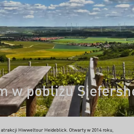
m w pobliżu Siefers
 atrakcji Hiwweltour Heideblick. Otwarty w 2014 roku,