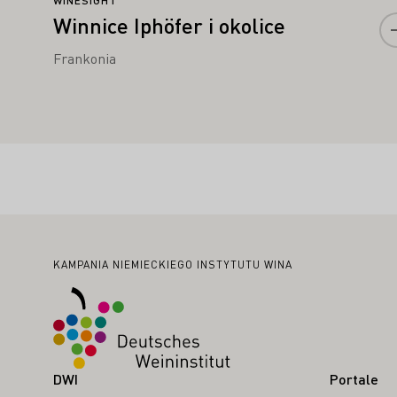
WINESIGHT
Winnice Iphöfer i okolice
Frankonia
Stopka
KAMPANIA NIEMIECKIEGO INSTYTUTU WINA
DWI
Portale