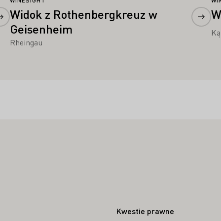
WI
WINESIGHT
W
Widok z Rothenbergkreuz w
Geisenheim
Ką
Rheingau
Kwestie prawne