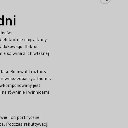
dni
dności
Wielokrotnie nagradzany
widokowego. Ilekroć
ie są wina z ich własnej
lasu Soonwald roztacza
 również zobaczyć Taunus
ko wkomponowany jest
i na równinie i winnicami
wie. Ich porfiryczne
ce. Podczas rekultywacji