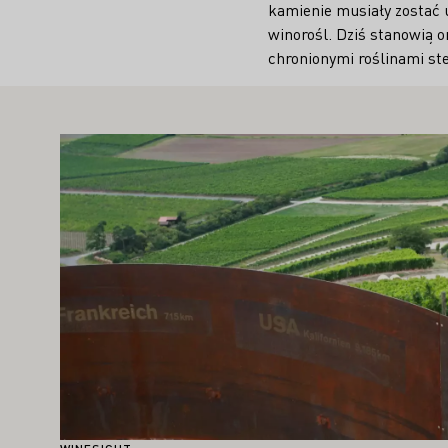
kamienie musiały zostać 
winorośl. Dziś stanowią o
chronionymi roślinami st
MOŻE PAŃSTWA ZAINTERESOWAĆ
Proszę dowiedzieć się więcej