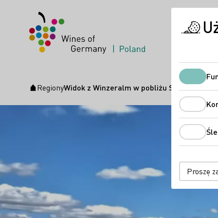
U
Fun
Regiony
Widok z Winzeralm w pobliżu Siefersheim
Strona startowa
Ko
Śle
Proszę z