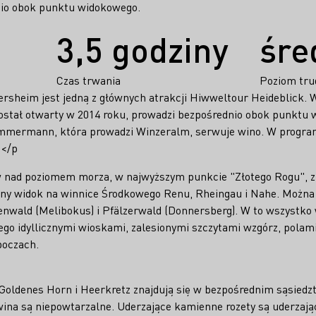
dnio obok punktu widokowego.
3,5 godziny
śre
Czas trwania
Poziom tru
ersheim jest jedną z głównych atrakcji Hiwweltour Heideblick. 
został otwarty w 2014 roku, prowadzi bezpośrednio obok punktu 
immermann, która prowadzi Winzeralm, serwuje wino. W program
.</p
 nad poziomem morza, w najwyższym punkcie "Złotego Rogu", z 
zny widok na winnice Środkowego Renu, Rheingau i Nahe. Można
Odenwald (Melibokus) i Pfälzerwald (Donnersberg). W to wszyst
jego idyllicznymi wioskami, zalesionymi szczytami wzgórz, polam
boczach.
Goldenes Horn i Heerkretz znajdują się w bezpośrednim sąsiedzt
wina są niepowtarzalne. Uderzające kamienne rozety są uderzają