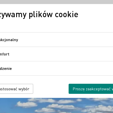
żywamy plików cookie
Wina niemieckie
Regiony
Niemiecki
kcjonalny
Funkcjonalny
mfort
Komfort
dzenie
Śledzenie
astosować wybór
Proszę zaakceptować 