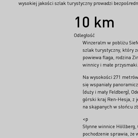
wysokiej jakości szlak turystyczny prowadzi bezpośre
Fakty
10 km
Odległość
Winzeralm w pobliżu Sief
szlak turystyczny, który 
powiewa flaga, rodzina Z
winnicy i małe przysmaki
Na wysokości 271 metrów
się wspaniały panoramic
(duży i mały Feldberg), 
górski kraj Ren-Hesja, z 
na skąpanych w słońcu z
<p
Słynne winnice Höllberg, 
pochodzenie sprawia, że 