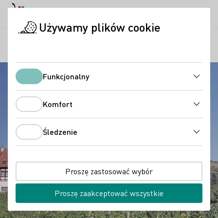
Tryb dzienny
Darkmode
Zamk
Otwo
Używamy plików cookie
Regiony
Hoflößnitz
Strona startowa
Funkcjonalny
Funkcjonalny
Komfort
Komfort
Śledzenie
Śledzenie
Proszę zastosować wybór
Proszę zaakceptować wszystkie