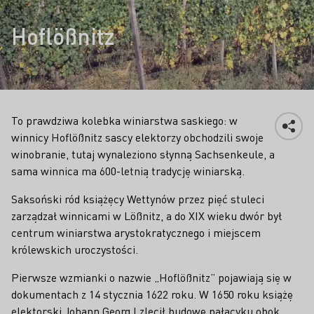
Hoflößnitz
To prawdziwa kolebka winiarstwa saskiego: w
winnicy Hoflößnitz sascy elektorzy obchodzili swoje
winobranie, tutaj wynaleziono słynną Sachsenkeule, a
sama winnica ma 600-letnią tradycję winiarską.
Saksoński ród książęcy Wettynów przez pięć stuleci
zarządzał winnicami w Lößnitz, a do XIX wieku dwór był
centrum winiarstwa arystokratycznego i miejscem
królewskich uroczystości.
Pierwsze wzmianki o nazwie „Hoflößnitz” pojawiają się w
dokumentach z 14 stycznia 1622 roku. W 1650 roku książę
elektorski Johann Georg I zlecił budowę pałacyku obok