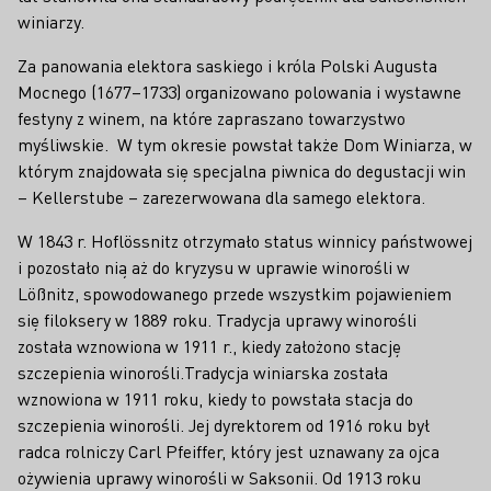
winiarzy.
Za panowania elektora saskiego i króla Polski Augusta
Mocnego (1677–1733) organizowano polowania i wystawne
festyny z winem, na które zapraszano towarzystwo
myśliwskie. W tym okresie powstał także Dom Winiarza, w
którym znajdowała się specjalna piwnica do degustacji win
– Kellerstube – zarezerwowana dla samego elektora.
W 1843 r. Hoflössnitz otrzymało status winnicy państwowej
i pozostało nią aż do kryzysu w uprawie winorośli w
Lößnitz, spowodowanego przede wszystkim pojawieniem
się filoksery w 1889 roku. Tradycja uprawy winorośli
została wznowiona w 1911 r., kiedy założono stację
szczepienia winorośli.Tradycja winiarska została
wznowiona w 1911 roku, kiedy to powstała stacja do
szczepienia winorośli. Jej dyrektorem od 1916 roku był
radca rolniczy Carl Pfeiffer, który jest uznawany za ojca
ożywienia uprawy winorośli w Saksonii. Od 1913 roku