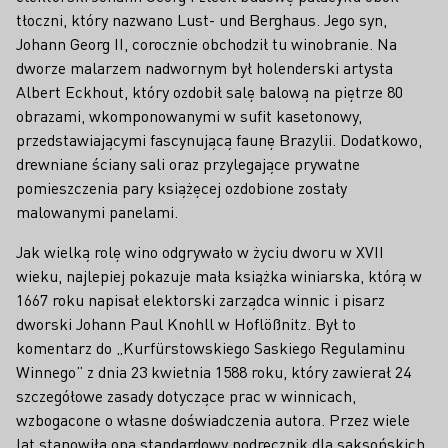
tłoczni, który nazwano Lust- und Berghaus. Jego syn,
Johann Georg II, corocznie obchodził tu winobranie. Na
dworze malarzem nadwornym był holenderski artysta
Albert Eckhout, który ozdobił salę balową na piętrze 80
obrazami, wkomponowanymi w sufit kasetonowy,
przedstawiającymi fascynującą faunę Brazylii. Dodatkowo,
drewniane ściany sali oraz przylegające prywatne
pomieszczenia pary książęcej ozdobione zostały
malowanymi panelami.
Jak wielką rolę wino odgrywało w życiu dworu w XVII
wieku, najlepiej pokazuje mała książka winiarska, którą w
1667 roku napisał elektorski zarządca winnic i pisarz
dworski Johann Paul Knohll w Hoflößnitz. Był to
komentarz do „Kurfürstowskiego Saskiego Regulaminu
Winnego” z dnia 23 kwietnia 1588 roku, który zawierał 24
szczegółowe zasady dotyczące prac w winnicach,
wzbogacone o własne doświadczenia autora. Przez wiele
lat stanowiła ona standardowy podręcznik dla saksońskich