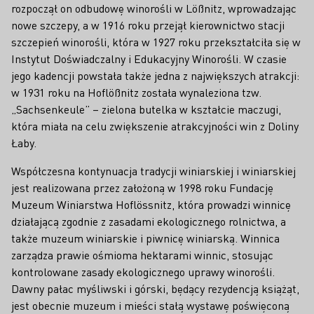
rozpoczął on odbudowę winorośli w Lößnitz, wprowadzając
nowe szczepy, a w 1916 roku przejął kierownictwo stacji
szczepień winorośli, która w 1927 roku przekształciła się w
Instytut Doświadczalny i Edukacyjny Winorośli. W czasie
jego kadencji powstała także jedna z największych atrakcji:
w 1931 roku na Hoflößnitz została wynaleziona tzw.
„Sachsenkeule” – zielona butelka w kształcie maczugi,
która miała na celu zwiększenie atrakcyjności win z Doliny
Łaby.
Współczesna kontynuacja tradycji winiarskiej i winiarskiej
jest realizowana przez założoną w 1998 roku Fundację
Muzeum Winiarstwa Hoflössnitz, która prowadzi winnicę
działającą zgodnie z zasadami ekologicznego rolnictwa, a
także muzeum winiarskie i piwnicę winiarską. Winnica
zarządza prawie ośmioma hektarami winnic, stosując
kontrolowane zasady ekologicznego uprawy winorośli.
Dawny pałac myśliwski i górski, będący rezydencją książąt,
jest obecnie muzeum i mieści stałą wystawę poświęconą