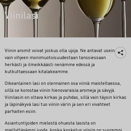
Viinilasi
Viinin aromit voivat joskus olla ujoja. Ne antavat usein
vain vihjeen monimuotoisuudestaan ​​tanssiessaan
herkästi ja ilmeikkäästi nenämme edessä ja
kutkuttaessaan kitalakeamme.
Oikeanlainen lasi on olennainen osa viiniä maisteltaessa,
sillä se korostaa viinin hienovaraisia aromeja ja sävyjä.
Viinilasin on oltava kirkas ja puhdas, sillä vain täysin kirkas
ja läpinäkyvä lasi tuo viinin värin ja sen eri vivahteet
parhaiten esiin.
Asiantuntijoiden mielestä ohuesta lasista on
miellyttävämpi juoda, koska kosketus viiniin on suorempi.