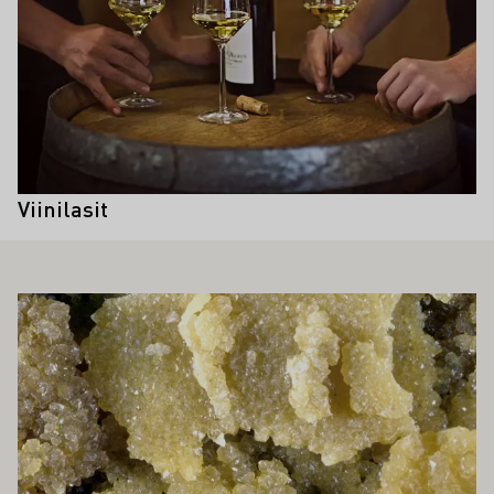
sisäpuolella pohjan keskipisteen
vieressä, ja se saa hiilidioksidikuplat
nousemaan siitä kuin hienon
helminauhan.
Viinilasit
ÖS KIINNOSTAA SINUA
Lue lisää