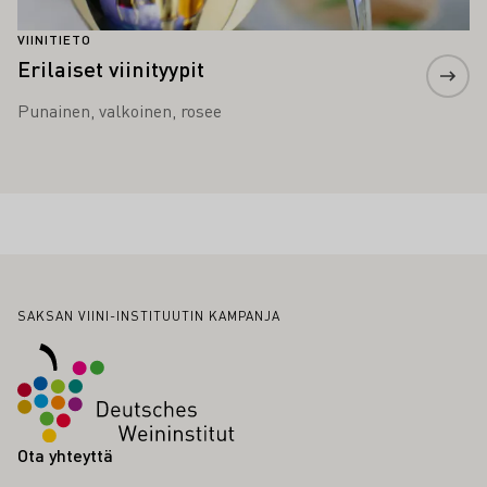
VIINITIETO
Erilaiset viinityypit
Punainen, valkoinen, rosee
Alatunniste
SAKSAN VIINI-INSTITUUTIN KAMPANJA
Ota yhteyttä