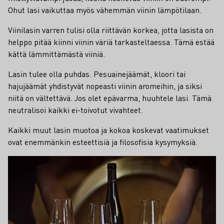
Ohut lasi vaikuttaa myös vähemmän viinin lämpötilaan.
Viinilasin varren tulisi olla riittävän korkea, jotta lasista on
helppo pitää kiinni viinin väriä tarkasteltaessa. Tämä estää
kättä lämmittämästä viiniä.
Lasin tulee olla puhdas. Pesuainejäämät, kloori tai
hajujäämät yhdistyvät nopeasti viinin aromeihin, ja siksi
niitä on vältettävä. Jos olet epävarma, huuhtele lasi. Tämä
neutralisoi kaikki ei-toivotut vivahteet.
Kaikki muut lasin muotoa ja kokoa koskevat vaatimukset
ovat enemmänkin esteettisiä ja filosofisia kysymyksiä.
Teaser
Mikä on "mousse point"?
Usein samppanjalasien pohjaan
tehdään valmistuksen aikana pieni
epämuodostuma, niin sanottu
kuohuviinipiste. Piste sijaitsee lasin