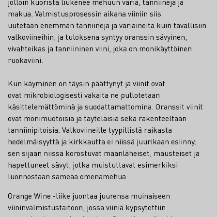
jolloin kuorista liukenee mehuun väriä, tanniineja ja
makua. Valmistusprosessin aikana viiniin siis
uutetaan enemmän tanniineja ja väriaineita kuin tavallisiin
valkoviineihin, ja tuloksena syntyy oranssin sävyinen,
vivahteikas ja tanniininen viini, joka on monikäyttöinen
ruokaviini.
Kun käyminen on täysin päättynyt ja viinit ovat
ovat mikrobiologisesti vakaita ne pullotetaan
käsittelemättöminä ja suodattamattomina. Oranssit viinit
ovat monimuotoisia ja täyteläisiä sekä rakenteeltaan
tanniinipitoisia. Valkoviineille tyypillistä raikasta
hedelmäisyyttä ja kirkkautta ei niissä juurikaan esiinny;
sen sijaan niissä korostuvat maanläheiset, mausteiset ja
hapettuneet sävyt, jotka muistuttavat esimerkiksi
luonnostaan sameaa omenamehua.
Orange Wine -liike juontaa juurensa muinaiseen
viininvalmistustaitoon, jossa viiniä kypsytettiin