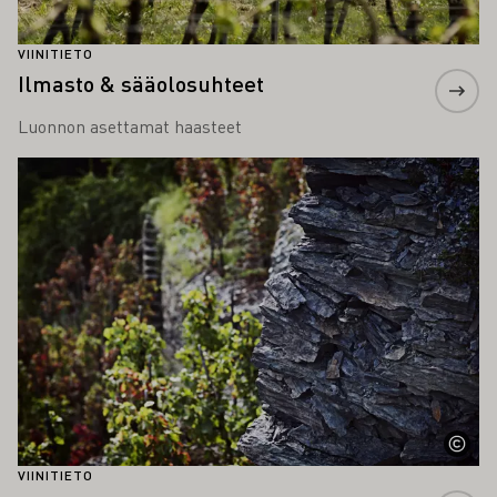
VIINITIETO
Ilmasto & sääolosuhteet
Luonnon asettamat haasteet
Lue lisää
VIINITIETO