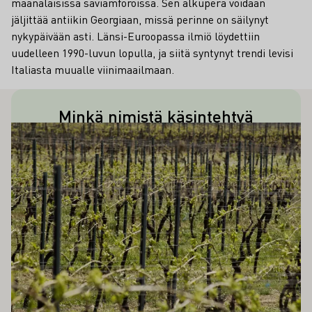
maanalaisissa saviamforoissa. Sen alkuperä voidaan
jäljittää antiikin Georgiaan, missä perinne on säilynyt
nykypäivään asti. Länsi-Euroopassa ilmiö löydettiin
uudelleen 1990-luvun lopulla, ja siitä syntynyt trendi levisi
Italiasta muualle viinimaailmaan.
Minkä nimistä käsintehtyä
Amforan nimi oli Qvevri, ja siihen
ÖS KIINNOSTAA SINUA
Lue lisää
saviamforaa käytettiin tuhansia
mahtui yleensä jopa 2 000 litraa.
vuosia sitten?
Amforassa maahan haudattuina viinit
pysyivät luonnollisesti jäähtyneinä ja
hapettumiselta suojattuina, kunnes
amfora avattiin. Hienohuokoisen saven
ansiosta viinit kypsyivät hitaasti.