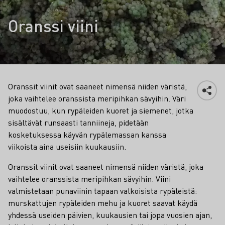
Oranssi viini
Oranssit viinit ovat saaneet nimensä niiden väristä,
joka vaihtelee oranssista meripihkan sävyihin. Väri
muodostuu, kun rypäleiden kuoret ja siemenet, jotka
sisältävät runsaasti tanniineja, pidetään
kosketuksessa käyvän rypälemassan kanssa
viikoista aina useisiin kuukausiin.
Faktat
Oranssit viinit ovat saaneet nimensä niiden väristä, joka
vaihtelee oranssista meripihkan sävyihin. Viini
valmistetaan punaviinin tapaan valkoisista rypäleistä:
murskattujen rypäleiden mehu ja kuoret saavat käydä
yhdessä useiden päivien, kuukausien tai jopa vuosien ajan,