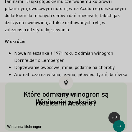
taninami. Dzięki głębokiemu czerwonemu kolorowi i
pikantnym, owocowym nutom, wina Acolon są doskonałym
dodatkiem do mocnych serów i dań mięsnych, takich jak
dziczyzna i wołowina, a także grillowanych ryb, w
zależności od stylu dojrzewania.
W skrócie
Nowa mieszanka z 1971 roku z odmian winogron
Dornfelder x Lemberger
Dojrzewanie owocowe, mniej podatne na choroby
Aromat: czarna wiśnia, jeżyna, jałowiec, tytoń, borówka
Które odmiany winogron są
WINIARNIE
Acolon został z powodzeniem
Winiarnie w okolicy
rodzicami Acolona?
wyhodowany z odmian winogron
Lemberger i Dornfelder.
Winiarnia Behringer
Prosz