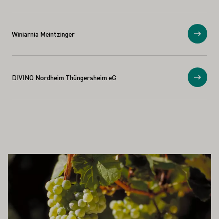
Winiarnia Meintzinger
Prosz
DIVINO Nordheim Thüngersheim eG
Prosz
PAŃSTWA ZAINTERESOWAĆ
Proszę dowiedzieć się więcej