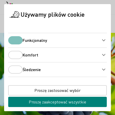
Tryb dzienny
Darkmode
Zamk
Otwo
Używamy plików cookie
Wina niemieckie
Odmiany winogron
Acolon
Strona startowa
Funkcjonalny
Funkcjonalny
Komfort
Komfort
Śledzenie
Śledzenie
Proszę zastosować wybór
Proszę zaakceptować wszystkie