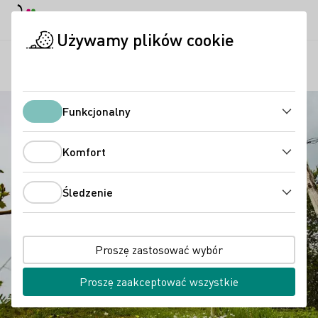
Tryb dzienny
Darkmode
Zamk
Otwo
Używamy plików cookie
Regiony
Rheinhessen: Kraina Trulli
Strona startowa
Funkcjonalny
Funkcjonalny
Komfort
Komfort
Śledzenie
Śledzenie
Proszę zastosować wybór
Proszę zaakceptować wszystkie