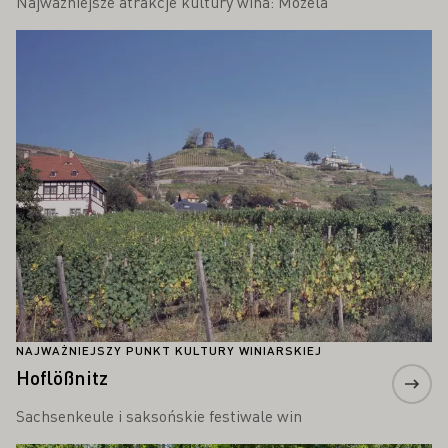
Najważniejsze atrakcje kultury wina: Mozela
Proszę dowiedzieć się więcej
NAJWAŻNIEJSZY PUNKT KULTURY WINIARSKIEJ
Hoflößnitz
Sachsenkeule i saksońskie festiwale win