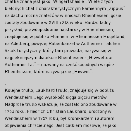
chatka znana jest jako „Wingerts­haisje“. Wiele z tych
bielonych chat z charakterystycznym kamiennym „Zippus“
na dachu można znaleźć w winnicach Rheinhessen, gdzie
zostały zbudowane w XVIII i XIX wieku. Bardzo ładny
przykład, prawdopodobnie najstarszy w Rheinhessen,
znajduje się w pobliżu Flonheim w Rheinhessen Hügelland,
na Adel­berg, powyżej Rabenkanzel w Aulheimer Tälchen.
Szlak turystyczny, który tam prowadzi, nazywa się w
najpiękniejszym dialekcie Rheinhessen: „Hiwweltour
Aulheimer Tal“ – nazwany na cześć łagodnych wzgórz
Rheinhessen, które nazywają się „Hiwwel“.
.
Kolejne trullo, Laukhard trullo, znajduje się w pobliżu
Wendelsheim. Jego wysokość sięga pięciu metrów.
Nadproże trullo wskazuje, że zostało ono zbudowane w
1763 roku. Friedrich Christian Laukhard, urodzony w
Wendelsheim w 1757 roku, był kronikarzem i autorem
objawienia chrzcielnego. Jest całkiem możliwe, że jako