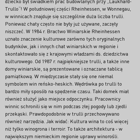
dziecko był świadkiem prac budowlanych przy „Laukhard-
Trullo“! W południowej części Rheinhessen, w Wonnegau,
w winnicach znajduje się szczególnie duża liczba trulli.
Ponieważ chaty często nie były już używane, zaczęły
niszczeć. W 1984 r. Bractwo Winiarskie Rheinhessen
uznało znaczenie kulturowe zarówno tych oryginalnych
budynków, jak i innych chat winiarskich w regionie i
skontaktowało się z krajowymi władzami ds. dziedzictwa
kulturowego. Od 1987 r. najpiękniejsze trulli, a także inne
domy winiarskie, są prezentowane i oznaczane tablicą
pamiątkową. W międzyczasie stały się one niemal
symbolem win reńsko-heskich. Wędrówka po trulli to
bardzo miły sposób na spędzenie czasu. Taki domek miał
również służyć jako miejsce odpoczynku. Pracownicy
winnic schronili się w nim podczas złej pogody lub zjedli
przekąski. Prawdopodobnie w trulli przechowywano
również narzędzia. Jak widać: Kultura wina to coś więcej
niż tylko winogrona i terroir. To także architektura - w
największym niemieckim regionie uprawy winorośli.