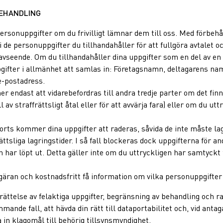
BEHANDLING
ersonuppgifter om du frivilligt lämnar dem till oss. Med förbehåll
de personuppgifter du tillhandahåller för att fullgöra avtalet oc
a avseende. Om du tillhandahåller dina uppgifter som en del av e
ifter i allmänhet att samlas in: Företagsnamn, deltagarens na
-postadress.
 endast att vidarebefordras till andra tredje parter om det finn
all av straffrättsligt åtal eller för att avvärja fara) eller om du u
jorts kommer dina uppgifter att raderas, såvida de inte måste la
ttsliga lagringstider. I så fall blockeras dock uppgifterna för 
en har löpt ut. Detta gäller inte om du uttryckligen har samtyckt 
gäran och kostnadsfritt få information om vilka personuppgifter 
 rättelse av felaktiga uppgifter, begränsning av behandling och r
mande fall, att hävda din rätt till dataportabilitet och, vid anta
 in klagomål till behörig tillsynsmyndighet.