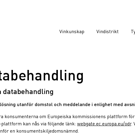
Vinkunskap
Vindistrikt
Ty
tabehandling
 databehandling
stlösning utanför domstol och meddelande i enlighet med avsn
mera konsumenterna om Europeiska kommissionens plattform för 
plattform kan nås via följande länk:
webgate.ec.europa.eu/odr
. 
 inför en konsumentskiljedomsnämnd.