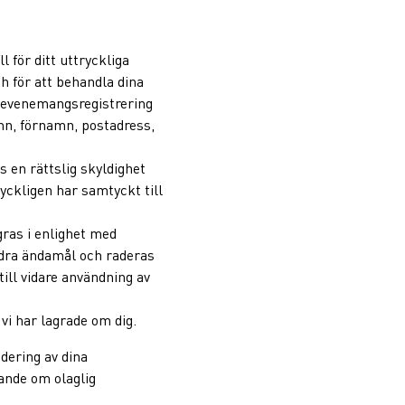
 för ditt uttryckliga
h för att behandla dina
n evenemangsregistrering
mn, förnamn, postadress,
s en rättslig skyldighet
ttryckligen har samtyckt till
gras i enlighet med
andra ändamål och raderas
till vidare användning av
vi har lagrade om dig.
adering av dina
gande om olaglig