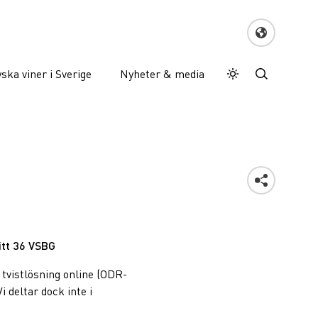
ska viner i Sverige
Nyheter & media
Dagläge
Darkmode
itt 36 VSBG
tvistlösning online (ODR-
Vi deltar dock inte i