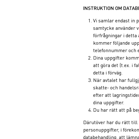
INSTRUKTION OM DATA
Vi samlar endast in p
samtycke använder vi 
förfrågningar i dett
kommer följande uppg
telefonnummer och e
Dina uppgifter kommer
att göra det (t.ex. i f
detta i förväg.
När avtalet har fullg
skatte- och handelsrä
efter att lagringstid
dina uppgifter.
Du har rätt att på be
Därutöver har du rätt till
personuppgifter, i förekom
databehandling, att lämna