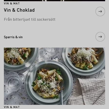
VIN & MAT
Vin & Choklad
Från bitterljuvt till sockersött
Sparris & vin
Teaser
Läs mer om detta
VIN & MAT