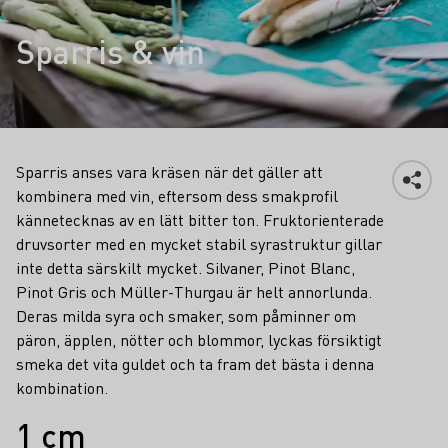
Sparris & vin
Sparris anses vara kräsen när det gäller att
kombinera med vin, eftersom dess smakprofil
kännetecknas av en lätt bitter ton. Fruktorienterade
druvsorter med en mycket stabil syrastruktur gillar
inte detta särskilt mycket. Silvaner, Pinot Blanc,
Pinot Gris och Müller-Thurgau är helt annorlunda.
Deras milda syra och smaker, som påminner om
päron, äpplen, nötter och blommor, lyckas försiktigt
smeka det vita guldet och ta fram det bästa i denna
kombination.
Fakta
1 cm