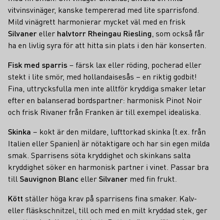
vitvinsvinäger, kanske tempererad med lite sparrisfond.
Mild vinägrett harmonierar mycket väl med en frisk
Silvaner
eller
halvtorr Rheingau Riesling
, som också får
ha en livlig syra för att hitta sin plats i den här konserten.
Fisk med sparris
– färsk lax eller röding, pocherad eller
stekt i lite smör, med hollandaisesås – en riktig godbit!
Fina, uttrycksfulla men inte alltför kryddiga smaker letar
efter en balanserad bordspartner: harmonisk Pinot Noir
och frisk Rivaner från Franken är till exempel idealiska.
Skinka
– kokt är den mildare, lufttorkad skinka (t.ex. från
Italien eller Spanien) är nötaktigare och har sin egen milda
smak. Sparrisens söta kryddighet och skinkans salta
kryddighet söker en harmonisk partner i vinet. Passar bra
till
Sauvignon Blanc
eller
Silvaner
med fin frukt.
Kött
ställer höga krav på sparrisens fina smaker. Kalv-
eller fläskschnitzel, till och med en milt kryddad stek, ger