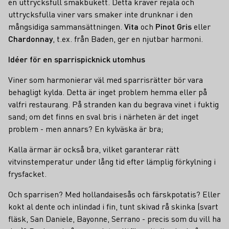
en uttrycksfull smakbukett. Detta kräver rejäla och
uttrycksfulla viner vars smaker inte drunknar i den
mångsidiga sammansättningen.
Vita
och
Pinot Gris
eller
Chardonnay
, t.ex. från Baden, ger en njutbar harmoni.
Idéer för en sparrispicknick utomhus
Viner som harmonierar väl med sparrisrätter bör vara
behagligt kylda. Detta är inget problem hemma eller på
valfri restaurang. På stranden kan du begrava vinet i fuktig
sand; om det finns en sval bris i närheten är det inget
problem - men annars? En kylväska är bra;
Kalla ärmar är också bra, vilket garanterar rätt
vitvinstemperatur under lång tid efter lämplig förkylning i
frysfacket.
Och sparrisen? Med hollandaisesås och färskpotatis? Eller
kokt al dente och inlindad i fin, tunt skivad rå skinka (svart
fläsk, San Daniele, Bayonne, Serrano - precis som du vill ha