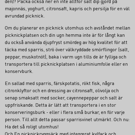
den)? Packa också ner en inte alltför salt dip gjord på
majonnäs, yoghurt, citronsaft, kapris och persilja för en väl
avrundad picknick.
Om du planerar en picknick utomhus och avståndet mellan
picknickplatsen och din ugn hemma inte är för långt kan
du också använda djupfryst smördeg av hög kvalitet för att
täcka med sparris, strö över välkryddade smörflingor (salt,
peppar, muskotnöt), baka i varm ugn tills de är fylliga och
transportera till picknickplatsen i aluminiumfolie eller en
konservburk.
En sallad med sparris, färskpotatis, rökt fisk, några
citronklyftor och en dressing av citronsaft, olivolja och
senap smaksatt med socker, cayennepeppar och salt är
uppfriskande. Detta är lätt att transportera i en stor
konserveringsburk - eller i flera små burkar, en för varje
person. Till allt detta passar sparrisvinet utmärkt. Och nu:
Ha det så roligt utomhus!
Och En
picknickryggsäck
med integrerat kylfack och