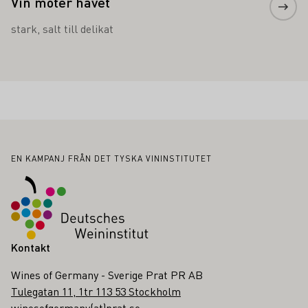
Vin möter havet
stark, salt till delikat
Sidfot
EN KAMPANJ FRÅN DET TYSKA VININSTITUTET
Kontakt
Wines of Germany - Sverige Prat PR AB
Tulegatan 11, 1tr 113 53 Stockholm
winesofgermany(at)prat.se