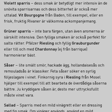
Violett sparris
– dess smak är betydligt mer intensiv än de
snövita sparrisarnas och dess bitterhet är också mer
uttalad.
Vit Bourgogne
från Baden, till exempel, eller en
frisk, fruktig Rivaner är välkomna ackompanjemang.
Grüner sparris
– inte bara färgen, utan även aromerna är
särskilt intensiva. Den fylliga smaken är också perfekt för
salta rätter. Pfälzer
Riesling
och fyllig
Grauburgunder
eller till och med
Chardonnay
(ej från barrique)
harmonierar bäst.
Såser
– lite smält smör, hackade ägg, hollandaisesås och
remouladsås är klassiker. Feta såser söker en syrlig
följeslagare i vinet. Finkornig syra i
Riesling
från Mosel
hjälper till exempel till att bearbeta de överdådiga såserna
bättre. Ju kryddigare såsen är, desto mer uttrycksfullt
måste vinet vara.
Sallad
– Sparris med en mild vinägrett eller en dressing
med fin smak. Om vinäger används, använd en mild