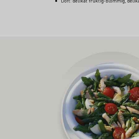
Doft: delikat fruktig-blommig, delika