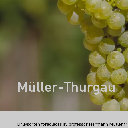
Müller-Thurgau
Druvsorten förädlades av professor Hermann Müller f