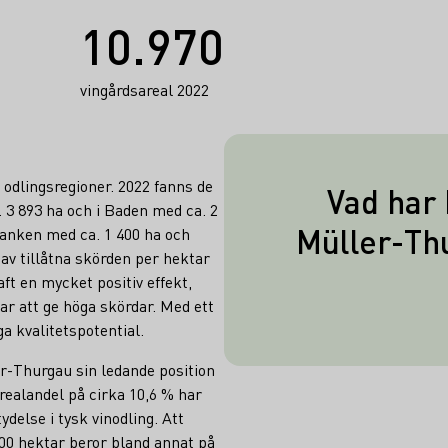
10.970
vingårdsareal 2022
 odlingsregioner. 2022 fanns de
Vad har
3 893 ha och i Baden med ca. 2
Namnet Rivane
Müller-Thu
Franken med ca. 1 400 ha och
Riesling och 
v tillåtna skörden per hektar
ft en mycket positiv effekt,
betraktades som 
ar att ge höga skördar. Med ett
Thurgau. Riv
ga kvalitetspotential.
fortfarande oft
r-Thurgau sin ledande position
Mülle
arealandel på cirka 10,6 % har
ydelse i tysk vinodling. Att
00 hektar beror bland annat på