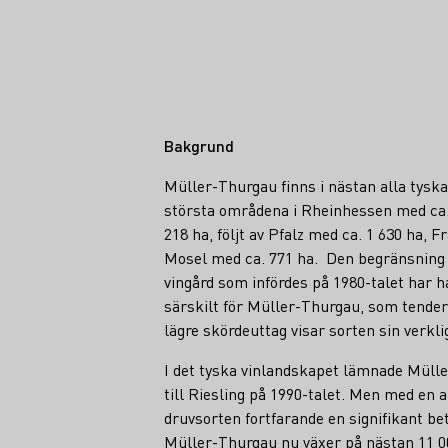
Fakta
Bakgrund
Müller-Thurgau finns i nästan alla tyska
största områdena i Rheinhessen med ca. 
218 ha, följt av Pfalz med ca. 1 630 ha, 
Mosel med ca. 771 ha. Den begränsning a
vingård som infördes på 1980-talet har ha
särskilt för Müller-Thurgau, som tender
lägre skördeuttag visar sorten sin verkli
I det tyska vinlandskapet lämnade Mülle
till Riesling på 1990-talet. Men med en 
druvsorten fortfarande en signifikant bet
Müller-Thurgau nu växer på nästan 11 0