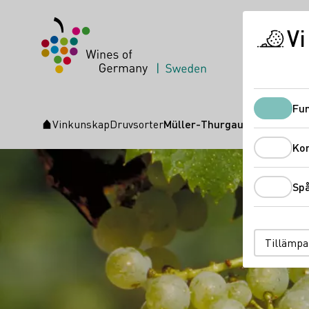
Vi
Fun
Vinkunskap
Druvsorter
Müller-Thurgau
Startsida
Ko
Sp
Tillämpa