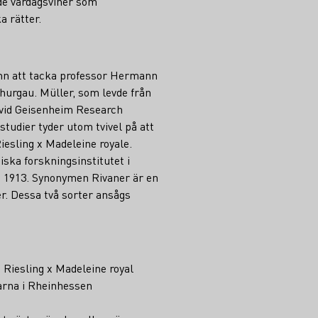
de vardagsviner som
 rätter.
amn att tacka professor Hermann
hurgau. Müller, som levde från
t vid Geisenheim Research
studier tyder utom tvivel på att
iesling x Madeleine royale.
iska forskningsinstitutet i
e 1913. Synonymen Rivaner är en
er. Dessa två sorter ansågs
 Riesling x Madeleine royal
darna i Rheinhessen