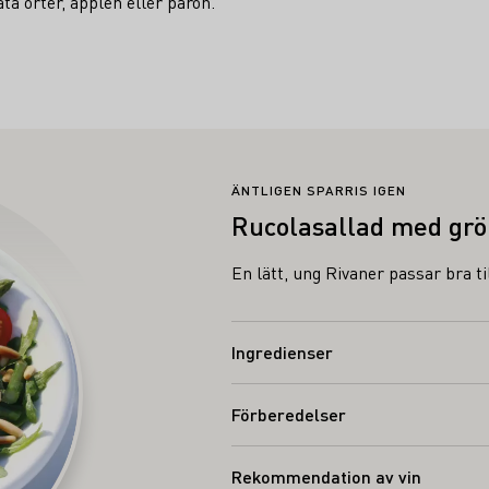
ta örter, äpplen eller päron.
ÄNTLIGEN SPARRIS IGEN
Rucolasallad med grön
En lätt, ung Rivaner passar bra ti
Ingredienser
Förberedelser
Rekommendation av vin