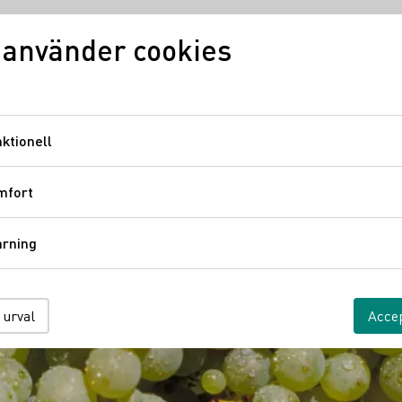
 använder cookies
Vinkunskap
Vindistrikt
Ty
ktionell
Funktionell
mfort
Komfort
årning
Spårning
 urval
Accep