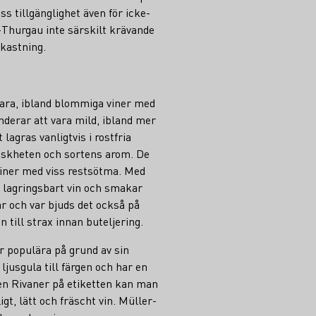
 tillgänglighet även för icke-
Thurgau inte särskilt krävande
vkastning.
bara, ibland blommiga viner med
nderar att vara mild, ibland mer
 lagras vanligtvis i rostfria
friskheten och sortens arom. De
sviner med viss restsötma. Med
 lagringsbart vin och smakar
är och var bjuds det också på
n till strax innan buteljering.
är populära på grund av sin
ljusgula till färgen och har en
n Rivaner på etiketten kan man
gt, lätt och fräscht vin. Müller-