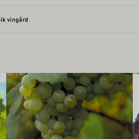
k vingård
Läs mer om detta
Lä