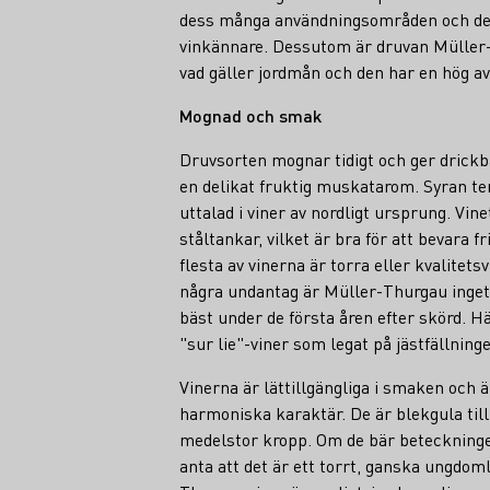
dess många användningsområden och dess
vinkännare. Dessutom är druvan Müller-
vad gäller jordmån och den har en hög a
Mognad och smak
Druvsorten mognar tidigt och ger drick
en delikat fruktig muskatarom. Syran te
uttalad i viner av nordligt ursprung. Vinet
ståltankar, vilket är bra för att bevara 
flesta av vinerna är torra eller kvalitet
några undantag är Müller-Thurgau inget
bäst under de första åren efter skörd. H
"sur lie"-viner som legat på jästfällninge
Vinerna är lättillgängliga i smaken och 
harmoniska karaktär. De är blekgula till 
medelstor kropp. Om de bär beteckninge
anta att det är ett torrt, ganska ungdomli