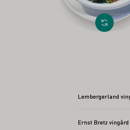
Ladda annat 
Lembergerland vin
Ernst Bretz vingård