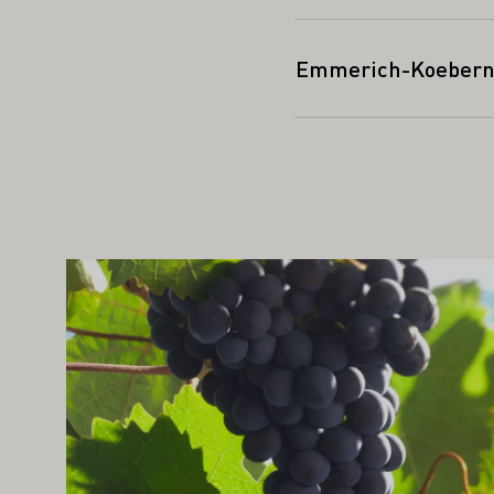
Emmerich-Koeberni
AN OCKSÅ INTRESSERA DIG
Läs mer om detta