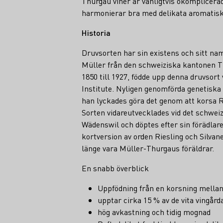
Thurgau viner är vanligtvis okomplicera
harmonierar bra med delikata aromatiska
Historia
Druvsorten har sin existens och sitt n
Müller från den schweiziska kantonen T
1850 till 1927, födde upp denna druvsor
Institute. Nyligen genomförda genetiska 
han lyckades göra det genom att korsa R
Sorten vidareutvecklades vid det schweiz
Wädenswil och döptes efter sin förädlar
kortversion av orden Riesling och Silvan
länge vara Müller-Thurgaus föräldrar.
En snabb överblick
Uppfödning från en korsning mellan
upptar cirka 15 % av de vita vingår
hög avkastning och tidig mognad