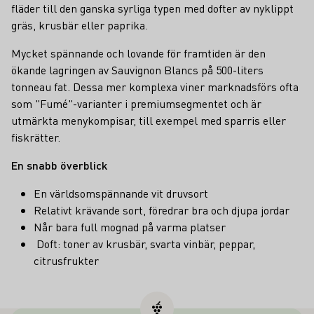
fläder till den ganska syrliga typen med dofter av nyklippt
gräs, krusbär eller paprika.
Mycket spännande och lovande för framtiden är den
ökande lagringen av Sauvignon Blancs på 500-liters
tonneau fat. Dessa mer komplexa viner marknadsförs ofta
som "Fumé"-varianter i premiumsegmentet och är
utmärkta menykompisar, till exempel med sparris eller
fiskrätter.
En snabb överblick
En världsomspännande vit druvsort
Relativt krävande sort, föredrar bra och djupa jordar
Når bara full mognad på varma platser
Doft: toner av krusbär, svarta vinbär, peppar,
citrusfrukter