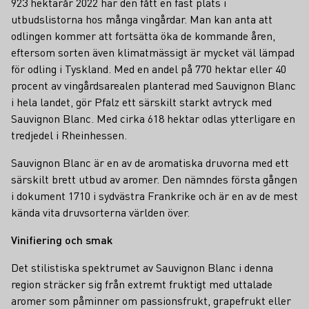
923 hektarår 2022 har den fått en fast plats i
utbudslistorna hos många vingårdar. Man kan anta att
odlingen kommer att fortsätta öka de kommande åren,
eftersom sorten även klimatmässigt är mycket väl lämpad
för odling i Tyskland. Med en andel på 770 hektar eller 40
procent av vingårdsarealen planterad med Sauvignon Blanc
i hela landet, gör Pfalz ett särskilt starkt avtryck med
Sauvignon Blanc. Med cirka 618 hektar odlas ytterligare en
tredjedel i Rheinhessen.
Sauvignon Blanc är en av de aromatiska druvorna med ett
särskilt brett utbud av aromer. Den nämndes första gången
i dokument 1710 i sydvästra Frankrike och är en av de mest
kända vita druvsorterna världen över.
Vinifiering och smak
Det stilistiska spektrumet av Sauvignon Blanc i denna
region sträcker sig från extremt fruktigt med uttalade
aromer som påminner om passionsfrukt, grapefrukt eller