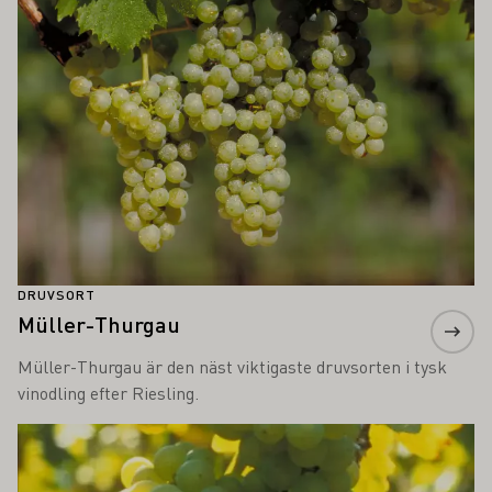
DRUVSORT
Müller-Thurgau
Müller-Thurgau är den näst viktigaste druvsorten i tysk
vinodling efter Riesling.
Läs mer om detta