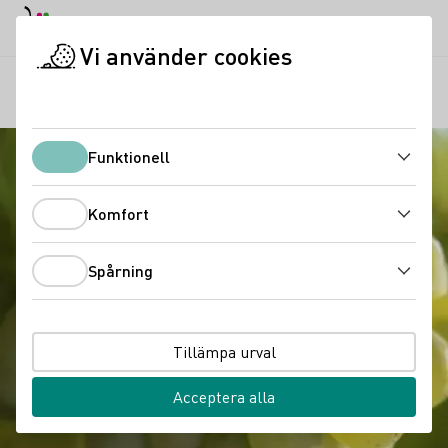
Dagläge
Darkmode
Stän
Öppn
Vi använder cookies
Vinkunskap
Druvsorter
Sauvignon Blanc
Startsida
Funktionell
Funktionell
Komfort
Komfort
Spårning
Spårning
Tillämpa urval
Acceptera alla