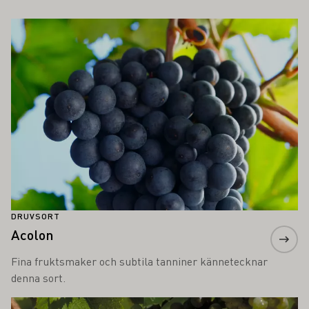
SÅ INTRESSERA DIG
Läs mer om detta
DRUVSORT
Acolon
Fina fruktsmaker och subtila tanniner kännetecknar
denna sort.
Läs mer om detta