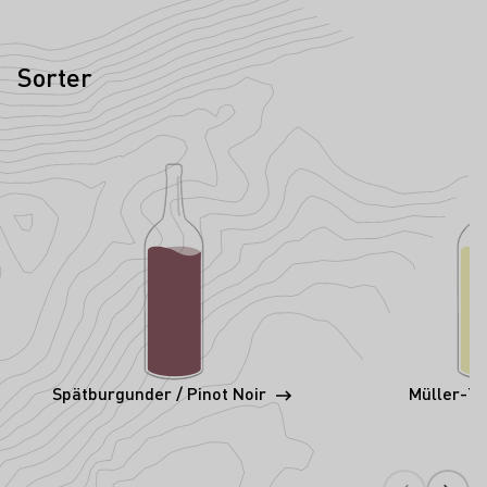
Sorter
Spätburgunder / Pinot Noir
Müller-T