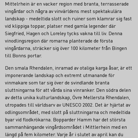
Mittelrhein är en vacker region med branta, terrasserade
vingårdar och några av vinvärldens mest spektakulära
landskap - medeltida slott och ruiner som klamrar sig fast
vid klippiga toppar, platser med gamla legender där
Siegfried, Hagen och Loreley tycks vakna till liv. Denna
vinodlingsregion där romarna planterade de första
vingårdarna, sträcker sig över 100 kilometer från Bingen
till Bonns portar.
Den smala Rhendalen, inramad av otaliga karga åsar, är ett
imponerande landskap och extremt utmanande för
vinmakare som tar sig över de svindlande branta
sluttningarna för att vårda sina vinranker. Den södra delen
av detta unika kulturlandskap, Övre Mellersta Rhendalen,
utropades till världsarv av UNESCO 2002. Det är hjärtat av
odlingsområdet, med slott på sluttningarna och medeltida
byar vid flodkrökarna. Bopparder Hamm har det största
sammanhängande vingårdsområdet i Mittlerhein med en
längd på fem kilometer. Varje år i slutet av april kan du