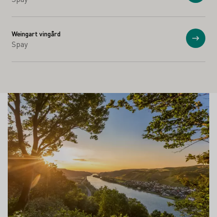
Weingart vingård
Visa
Spay
Vinsorter
Läs mer om detta