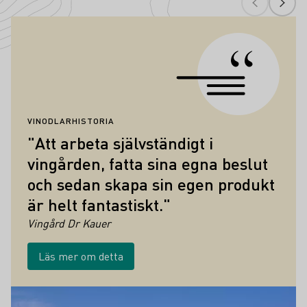
Citat
VINODLARHISTORIA
"Att arbeta självständigt i
vingården, fatta sina egna beslut
och sedan skapa sin egen produkt
är helt fantastiskt."
Vingård Dr Kauer
Läs mer om detta
Höjdpunkter i vinkulturen i Mittelrhein
Läs mer om detta