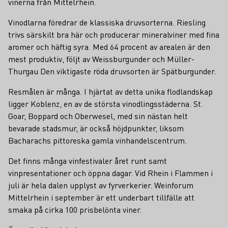
vinerna från Mittelrhein.
Vinodlarna föredrar de klassiska druvsorterna. Riesling
trivs särskilt bra här och producerar mineralviner med fina
aromer och häftig syra. Med 64 procent av arealen är den
mest produktiv, följt av Weissburgunder och Müller-
Thurgau Den viktigaste röda druvsorten är Spätburgunder.
Resmålen är många. I hjärtat av detta unika flodlandskap
ligger Koblenz, en av de största vinodlingsstäderna. St.
Goar, Boppard och Oberwesel, med sin nästan helt
bevarade stadsmur, är också höjdpunkter, liksom
Bacharachs pittoreska gamla vinhandelscentrum.
Det finns många vinfestivaler året runt samt
vinpresentationer och öppna dagar. Vid Rhein i Flammen i
juli är hela dalen upplyst av fyrverkerier. Weinforum
Mittelrhein i september är ett underbart tillfälle att
smaka på cirka 100 prisbelönta viner.