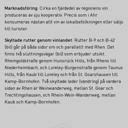
Marknadsföring
: Cirka en fjärdedel av regionens vin
produceras av sju kooperativ. Precis som i Ahr
konsumeras nästan allt vin av lokalbefolkningen eller säljs
till turister.
Skyltade rutter genom vinlandet
: Rutter B-9 och B-42
(bil) går på båda sidor om och parallellt med Rhen. Det
finns två sluttningsvägar (bil) som erbjuder utsikt:
Rheingoldstraße genom Hunsrück Hills, från Rhens till
Niederheimbach, och Loreley-Burgenstraße genom Taunus
Hills, från Kaub till Loreley och från St. Goarshausen till
Kamp-Bornhofen. Två skyltade leder (vandring) på vardera
sidan av Rhen är Weinwanderweg, mellan St. Goar och
Trechtingshausen, och Rhein-Wein-Wanderweg, mellan
Kaub och Kamp-Bornhofen.