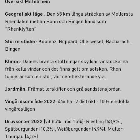
Översikt Mittelrhein
Geografiskt läge
: Den 65 km långa sträckan av Mellersta
Rhendalen mellan Bonn och Bingen känd som
"Rhenklyftan"
Större städer
: Koblenz, Boppard, Oberwesel, Bacharach,
Bingen
Klimat
: Dalens branta sluttningar skyddar vinstockarna
från kalla vindar och det finns gott om solsken. Rhen
fungerar som en stor, värmereflekterande yta.
Jordmån
: Främst lerskiffer och grå sandstensjordar.
Vingårdsområde 2022
: 466 ha · 2 distrikt · 100+ enskilda
vingårdslägen
Druvsorter 2022
[vit 85% · röd 15%]: Riesling (63,9%),
Spätburgunder (10,3%), Weißburgunder (4,9%), Müller-
Thurgau (4,5%)