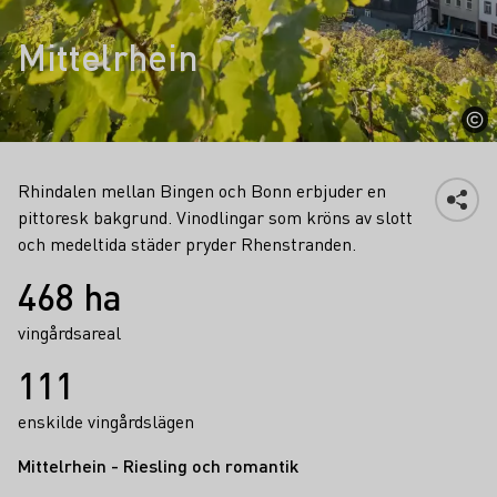
Mittelrhein
Rhindalen mellan Bingen och Bonn erbjuder en
pittoresk bakgrund. Vinodlingar som kröns av slott
och medeltida städer pryder Rhenstranden.
Fakta
468 ha
vingårdsareal
111
enskilde vingårdslägen
Mittelrhein - Riesling och romantik