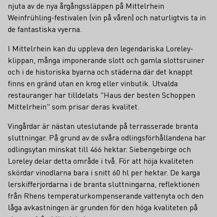
njuta av de nya årgångssläppen på Mittelrhein
Weinfrühling-festivalen (vin på våren) och naturligtvis ta in
de fantastiska vyerna.
I Mittelrhein kan du uppleva den legendariska Loreley-
klippan, många imponerande slott och gamla slottsruiner
och i de historiska byarna och städerna där det knappt
finns en gränd utan en krog eller vinbutik. Utvalda
restauranger har tilldelats "Haus der besten Schoppen
Mittelrhein" som prisar deras kvalitet.
Vingårdar är nästan uteslutande på terrasserade branta
sluttningar. På grund av de svåra odlingsförhållandena har
odlingsytan minskat till 466 hektar. Siebengebirge och
Loreley delar detta område i två. För att höja kvaliteten
skördar vinodlarna bara i snitt 60 hl per hektar. De karga
lerskifferjordarna i de branta sluttningarna, reflektionen
från Rhens temperaturkompenserande vattenyta och den
låga avkastningen är grunden för den höga kvaliteten på