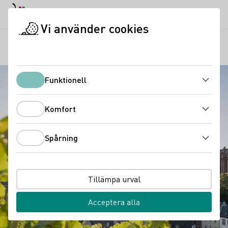
Dagläge
Darkmode
Stän
Öppn
Vi använder cookies
Vindistrikt
Mellersta Rhen
Startsida
Funktionell
Funktionell
Komfort
Komfort
Spårning
Spårning
Tillämpa urval
Acceptera alla