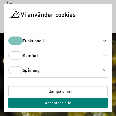
Dagläge
Darkmode
Stän
Öppn
Vi använder cookies
Vinkunskap
Druvsorter
Riesling
Startsida
Funktionell
Funktionell
Komfort
Komfort
Spårning
Spårning
Tillämpa urval
Acceptera alla