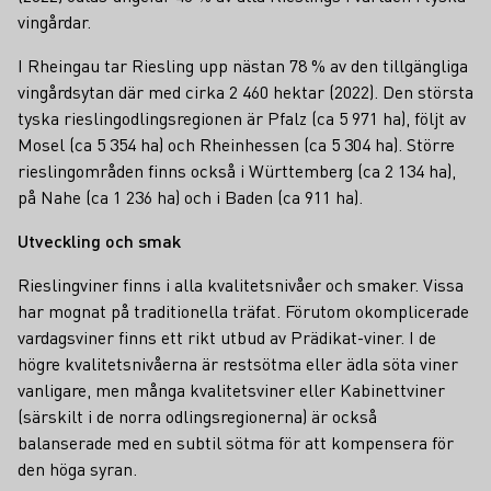
vingårdar.
I Rheingau tar Riesling upp nästan 78 % av den tillgängliga
vingårdsytan där med cirka 2 460 hektar (2022). Den största
tyska rieslingodlingsregionen är Pfalz (ca 5 971 ha), följt av
Mosel (ca 5 354 ha) och Rheinhessen (ca 5 304 ha). Större
rieslingområden finns också i Württemberg (ca 2 134 ha),
på Nahe (ca 1 236 ha) och i Baden (ca 911 ha).
Utveckling och smak
Rieslingviner finns i alla kvalitetsnivåer och smaker. Vissa
har mognat på traditionella träfat. Förutom okomplicerade
vardagsviner finns ett rikt utbud av Prädikat-viner. I de
högre kvalitetsnivåerna är restsötma eller ädla söta viner
vanligare, men många kvalitetsviner eller Kabinettviner
(särskilt i de norra odlingsregionerna) är också
balanserade med en subtil sötma för att kompensera för
den höga syran.