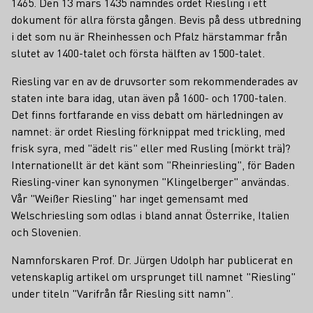
1465. Den 13 mars 1435 nämndes ordet Riesling i ett
dokument för allra första gången. Bevis på dess utbredning
i det som nu är Rheinhessen och Pfalz härstammar från
slutet av 1400-talet och första hälften av 1500-talet.
Riesling var en av de druvsorter som rekommenderades av
staten inte bara idag, utan även på 1600- och 1700-talen.
Det finns fortfarande en viss debatt om härledningen av
namnet: är ordet Riesling förknippat med trickling, med
frisk syra, med "ädelt ris" eller med Rusling (mörkt trä)?
Internationellt är det känt som "Rheinriesling", för Baden
Riesling-viner kan synonymen "Klingelberger" användas.
Vår "Weißer Riesling" har inget gemensamt med
Welschriesling som odlas i bland annat Österrike, Italien
och Slovenien.
Namnforskaren Prof. Dr. Jürgen Udolph har publicerat en
vetenskaplig artikel om ursprunget till namnet "Riesling"
under titeln "Varifrån får Riesling sitt namn".