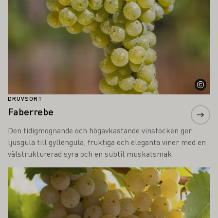
DRUVSORT
Faberrebe
Den tidigmognande och högavkastande vinstocken ger
ljusgula till gyllengula, fruktiga och eleganta viner med en
välstrukturerad syra och en subtil muskatsmak.
Läs mer om detta