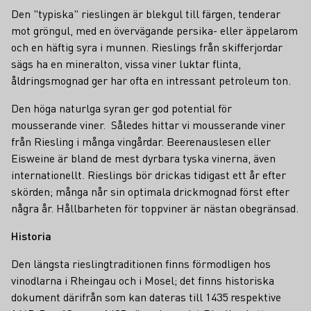
Den "typiska" rieslingen är blekgul till färgen, tenderar
mot gröngul, med en övervägande persika- eller äppelarom
och en häftig syra i munnen. Rieslings från skifferjordar
sägs ha en mineralton, vissa viner luktar flinta,
åldringsmognad ger har ofta en intressant petroleum ton.
Den höga naturlga syran ger god potential för
mousserande viner. Således hittar vi mousserande viner
från Riesling i många vingårdar. Beerenauslesen eller
Eisweine är bland de mest dyrbara tyska vinerna, även
internationellt. Rieslings bör drickas tidigast ett år efter
skörden; många når sin optimala drickmognad först efter
några år. Hållbarheten för toppviner är nästan obegränsad.
Historia
Den längsta rieslingtraditionen finns förmodligen hos
vinodlarna i Rheingau och i Mosel; det finns historiska
dokument därifrån som kan dateras till 1435 respektive