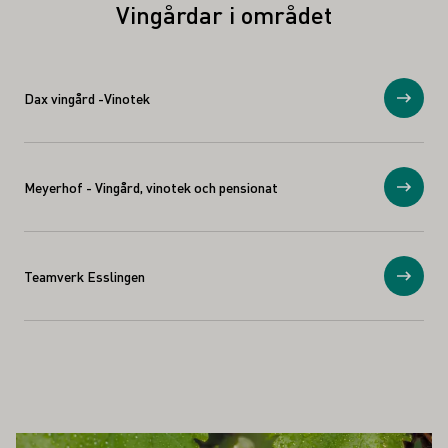
Vingårdar i området
Dax vingård -Vinotek
Visa
Meyerhof - Vingård, vinotek och pensionat
Visa
Teamverk Esslingen
Visa
SÅ INTRESSERA DIG
Läs mer om detta