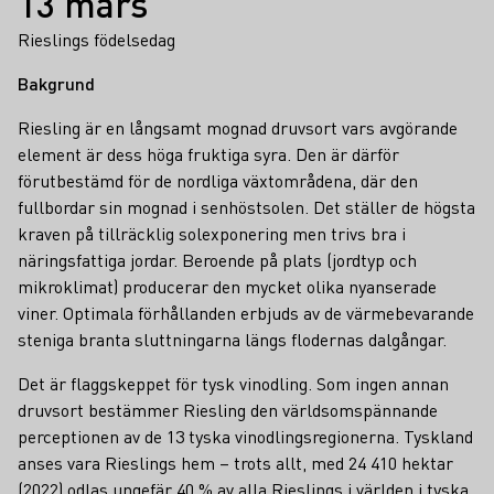
13 mars
Rieslings födelsedag
Bakgrund
Riesling är en långsamt mognad druvsort vars avgörande
element är dess höga fruktiga syra. Den är därför
förutbestämd för de nordliga växtområdena, där den
fullbordar sin mognad i senhöstsolen. Det ställer de högsta
kraven på tillräcklig solexponering men trivs bra i
näringsfattiga jordar. Beroende på plats (jordtyp och
mikroklimat) producerar den mycket olika nyanserade
viner. Optimala förhållanden erbjuds av de värmebevarande
steniga branta sluttningarna längs flodernas dalgångar.
Det är flaggskeppet för tysk vinodling. Som ingen annan
druvsort bestämmer Riesling den världsomspännande
perceptionen av de 13 tyska vinodlingsregionerna. Tyskland
anses vara Rieslings hem – trots allt, med 24 410 hektar
(2022) odlas ungefär 40 % av alla Rieslings i världen i tyska