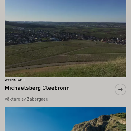
WEINSICHT
Michaelsberg Cleebronn
Väktare av Zabergaeu
Läs mer om detta