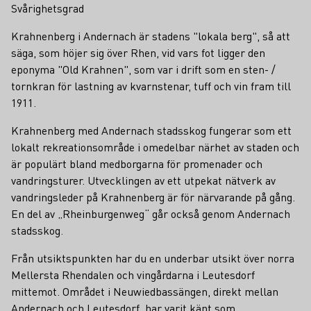
Svårighetsgrad
Krahnenberg i Andernach är stadens "lokala berg", så att
säga, som höjer sig över Rhen, vid vars fot ligger den
eponyma "Old Krahnen", som var i drift som en sten- /
tornkran för lastning av kvarnstenar, tuff och vin fram till
1911.
Krahnenberg med Andernach stadsskog fungerar som ett
lokalt rekreationsområde i omedelbar närhet av staden och
är populärt bland medborgarna för promenader och
vandringsturer. Utvecklingen av ett utpekat nätverk av
vandringsleder på Krahnenberg är för närvarande på gång.
En del av „Rheinburgenweg“ går också genom Andernach
stadsskog.
Från utsiktspunkten har du en underbar utsikt över norra
Mellersta Rhendalen och vingårdarna i Leutesdorf
mittemot. Området i Neuwiedbassängen, direkt mellan
Andernach och Leutesdorf, har varit känt som