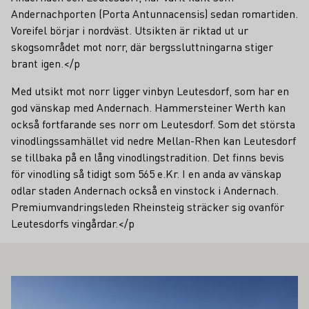
Andernachporten (Porta Antunnacensis) sedan romartiden.
Voreifel börjar i nordväst. Utsikten är riktad ut ur
skogsområdet mot norr, där bergssluttningarna stiger
brant igen.</p
Med utsikt mot norr ligger vinbyn Leutesdorf, som har en
god vänskap med Andernach. Hammersteiner Werth kan
också fortfarande ses norr om Leutesdorf. Som det största
vinodlingssamhället vid nedre Mellan-Rhen kan Leutesdorf
se tillbaka på en lång vinodlingstradition. Det finns bevis
för vinodling så tidigt som 565 e.Kr. I en anda av vänskap
odlar staden Andernach också en vinstock i Andernach.
Premiumvandringsleden Rheinsteig sträcker sig ovanför
Leutesdorfs vingårdar.</p
SÅ INTRESSERA DIG
Läs mer om detta