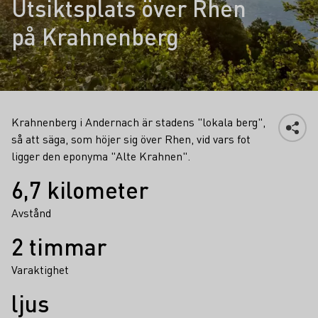
Utsiktsplats över Rhen
på Krahnenberg
Krahnenberg i Andernach är stadens "lokala berg",
så att säga, som höjer sig över Rhen, vid vars fot
ligger den eponyma "Alte Krahnen".
Fakta
6,7 kilometer
Avstånd
2 timmar
Varaktighet
ljus