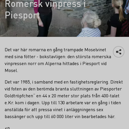
Romersk vinpress i
Piesport
Det var här romarna en gång trampade Moselvinet
med sina fötter - bokstavligen: den största romerska
vinpressen norr om Alperna hittades i Piesport vid
Mosel.
Det var 1985, i samband med en fastighetsreglering. Direkt
vid foten av den berömda branta sluttningen av Piesporter
Goldtröpfchen“ en 44 x 20 meter stor plats från 400-talet
e.Kr. kom i dagen. Upp till 130 arbetare var en gång i tiden
anställda för att pressa vinet i anläggningens sex
bassänger och upp till 60 000 liter vin bearbetades här.
<p