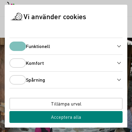
Dagläge
Darkmode
Stän
Öppn
Vi använder cookies
Vindistrikt
Romersk vinpress i Piesport
Startsida
Funktionell
Funktionell
Komfort
Komfort
Spårning
Spårning
Tillämpa urval
Acceptera alla