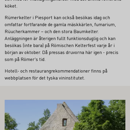
köket.
Rümerkelter i Piesport kan också besökas idag och
omfattar fortfarande de gamla mäskkärlen, fumarium,
Rüucherkammer – och den stora Baumkelter.
Anläggningen är återigen fullt funktionsduglig och kan
besökas (inte bara) på Römischen Kelterfest varje år i
början av oktober. Då pressas druvorna här igen - precis
som på Römer's tid.
Hotell- och restaurangrekommendationer finns på
webbplatsen för det tyska vininstitutet.
SÅ INTRESSERA DIG
Läs mer om detta