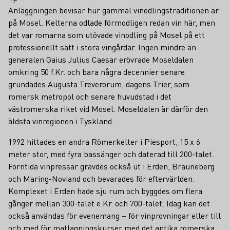
Anläggningen bevisar hur gammal vinodlingstraditionen är
på Mosel. Kelterna odlade förmodligen redan vin här, men
det var romarna som utövade vinodling på Mosel på ett
professionellt sätt i stora vingårdar. Ingen mindre än
generalen Gaius Julius Caesar erövrade Moseldalen
omkring 50 f.Kr. och bara några decennier senare
grundades Augusta Treverorum, dagens Trier, som
romersk metropol och senare huvudstad i det
västromerska riket vid Mosel. Moseldalen är därför den
äldsta vinregionen i Tyskland.
1992 hittades en andra Römerkelter i Piesport, 15 x 6
meter stor, med fyra bassänger och daterad till 200-talet.
Forntida vinpressar grävdes också ut i Erden, Brauneberg
och Maring-Noviand och bevarades för eftervärlden.
Komplexet i Erden hade sju rum och byggdes om flera
gånger mellan 300-talet e.Kr. och 700-talet. Idag kan det
också användas för evenemang – för vinprovningar eller till
och med för matlagningskurser med det antika romerska