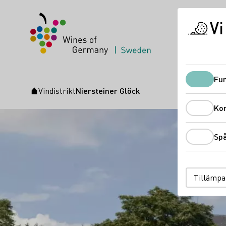
Vi
Fun
Vindistrikt
Niersteiner Glöck
Startsida
Ko
Sp
Tillämpa