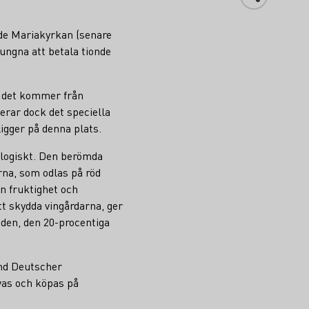
nde Mariakyrkan (senare
vungna att betala tionde
m det kommer från
erar dock det speciella
igger på denna plats.
logiskt. Den berömda
rna, som odlas på röd
an fruktighet och
t skydda vingårdarna, ger
oden, den 20-procentiga
and Deutscher
vas och köpas på