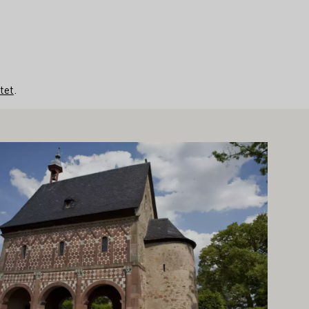
tet
.
s mer om detta