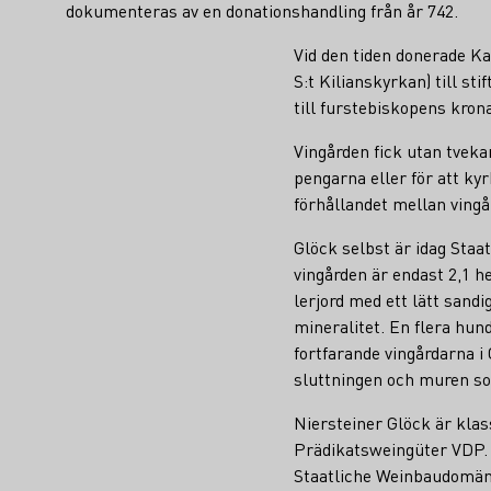
dokumenteras av en donationshandling från år 742.
Vid den tiden donerade Ka
S:t Kilianskyrkan) till st
till furstebiskopens kron
Vingården fick utan tvek
pengarna eller för att ky
förhållandet mellan vingå
Glöck selbst är idag St
vingården är endast 2,1 h
lerjord med ett lätt sand
mineralitet. En flera hu
fortfarande vingårdarna i
sluttningen och muren so
Niersteiner Glöck är kla
Prädikatsweingüter VDP. 
Staatliche Weinbaudomän