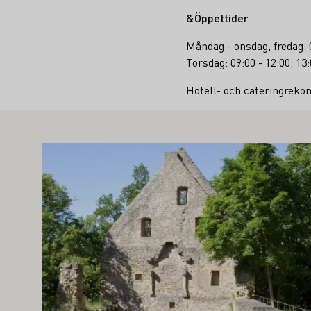
&Öppettider
Måndag - onsdag, fredag: 0
Torsdag: 09:00 - 12:00; 13:
Hotell- och cateringrek
AN OCKSÅ INTRESSERA DIG
Läs mer om detta