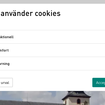
 använder cookies
Vinkunskap
Vindistrikt
Ty
ktionell
Funktionell
mfort
Komfort
årning
Spårning
 urval
Accep