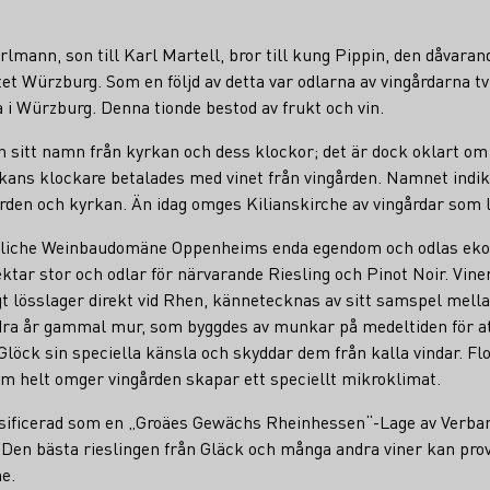
rlmann, son till Karl Martell, bror till kung Pippin, den dåvara
iftet Würzburg. Som en följd av detta var odlarna av vingårdarna t
a i Würzburg. Denna tionde bestod av frukt och vin.
an sitt namn från kyrkan och dess klockor; det är dock oklart o
rkans klockare betalades med vinet från vingården. Namnet indik
rden och kyrkan. Än idag omges Kilianskirche av vingårdar som l
aatliche Weinbaudomäne Oppenheims enda egendom och odlas eko
ektar stor och odlar för närvarande Riesling och Pinot Noir. Vine
igt lösslager direkt vid Rhen, kännetecknas av sitt samspel mell
ndra år gammal mur, som byggdes av munkar på medeltiden för at
 Glöck sin speciella känsla och skyddar dem från kalla vindar. Fl
m helt omger vingården skapar ett speciellt mikroklimat.
ssificerad som en „Groäes Gewächs Rheinhessen“-Lage av Verb
Den bästa rieslingen från Gläck och många andra viner kan pro
e.