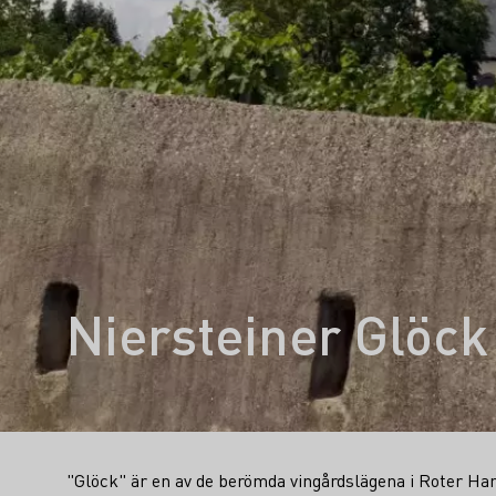
Niersteiner Glöck
"Glöck" är en av de berömda vingårdslägena i Roter Han