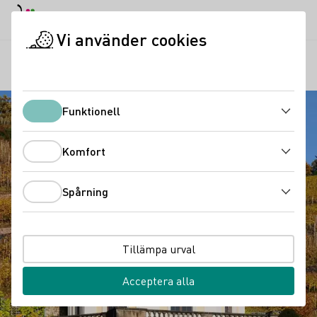
Dagläge
Darkmode
Stän
Öppn
Vi använder cookies
Vindistrikt
Utsikt över Belvedere
Startsida
Funktionell
Funktionell
Komfort
Komfort
Spårning
Spårning
Tillämpa urval
Acceptera alla