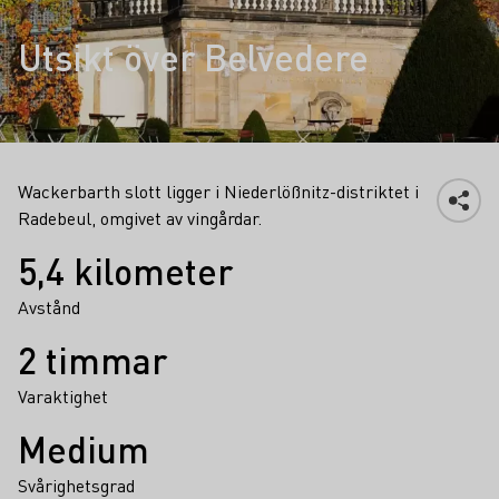
Utsikt över Belvedere
Wackerbarth slott ligger i Niederlößnitz-distriktet i
Radebeul, omgivet av vingårdar.
Fakta
5,4 kilometer
Avstånd
2 timmar
Varaktighet
Medium
Svårighetsgrad