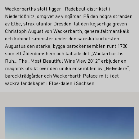
Wackerbarths slott ligger i Radebeul-distriktet i
Niederlößnitz, omgivet av vingårdar. På den högra stranden
av Elbe, strax utanför Dresden, lät den kejserliga greven
Christoph August von Wackerbarth, generalfältmarskalk
och kabinettsminister under den saxiska kurfursten
Augustus den starke, bygga barockensemblen runt 1730
som ett ålderdomshem och kallade det „Wackerbarths
Ruh„. The „Most Beautiful Wine View 2012“ erbjuder en
magnifik utsikt över den unika ensemblen av „Belvedere“,
barockträdgårdar och Wackerbarth Palace mitt i det
vackra landskapet i Elbe-dalen i Sachsen.
SÅ INTRESSERA DIG
Läs mer om detta