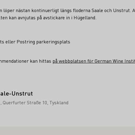
 löper nästan kontinuerligt längs floderna Saale och Unstrut. A
ikten kan avnjutas på avstickare in i Hügelland.
ts eller Postring parkeringsplats
ommendationer kan hittas
på webbplatsen för German Wine Insti
ale-Unstrut
-
Querfurter Straße 10
Tyskland