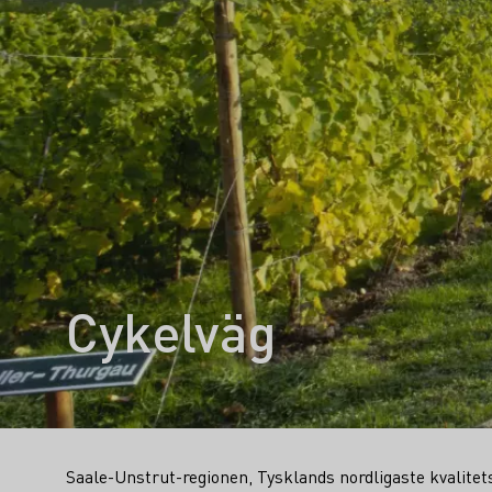
Cykelväg
Saale-Unstrut-regionen, Tysklands nordligaste kvalite