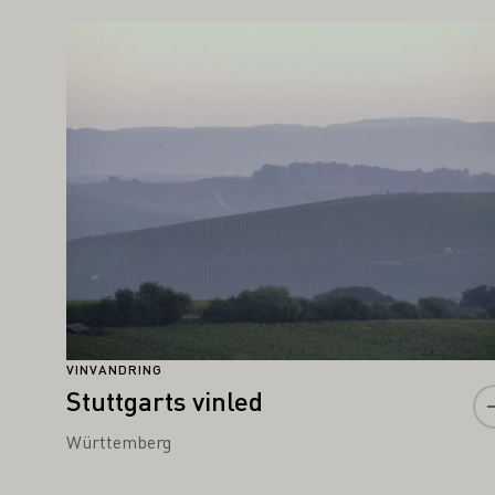
AN OCKSÅ INTRESSERA DIG
Läs mer om detta
VINVANDRING
Stuttgarts vinled
Württemberg