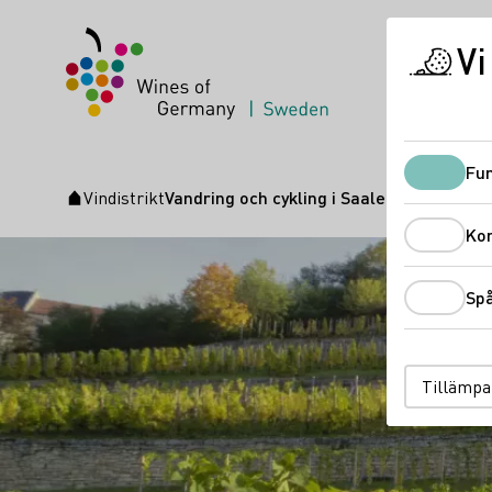
Vi
Fun
Vindistrikt
Vandring och cykling i Saale-Unstrut
Startsida
Ko
Sp
Tillämpa