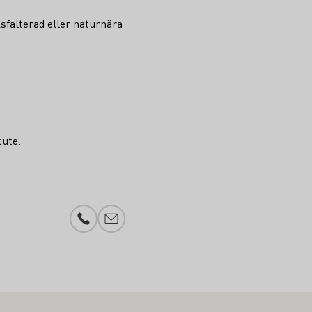
sfalterad eller naturnära
tute
.
Telefonnummer
Lägg till e-post