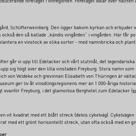
oducerande företaget i vinregionen. Företaget odlar över hälften
gård, Schlifterweinberg. Den ligger bakom kyrkan och erbjuder v
s också den så kallade „kändis vingården“ i vingården. Här får pol
plantera en vinstock av olika sorter - med namnbricka och plan
ifter går vi upp till Edelacker och vårt slutmål, det legendaris
 upp sig högt över den lilla vinstaden Freyburg. Stora namn som 
ch von Veldeke och grevinnan Elisabeth von Thüringen är vältal
nmuseum ger liv åt vinodlingsregionens mer än 1 000-åriga histor
t ovanför Freyburg, i det glamorösa Berghotel zum Edelacker (
e
n vit kvadrat med ett blått streck (delvis cykelväg). Cykelvägen
at med ett grönt horisontellt streck, utan ofta också med en g
per