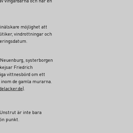
 av vingårdarna och har en
inälskare möjlighet att
itiker, vindrottningar och
teringsdatum.
ka Neuenburg, systerborgen
kejsar Friedrich
iga vittnesbörd om ett
ia inom de gamla murarna.
delacker.de
).
 Unstrut är inte bara
rön punkt.