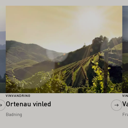
Läs mer om detta
Lä
VINVANDRING
VI
Ortenau vinled
V
Badning
Fr