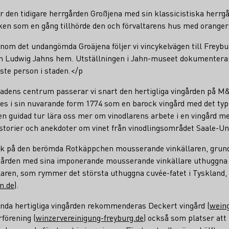
er den tidigare herrgården Großjena med sin klassicistiska herrgå
ken som en gång tillhörde den och förvaltarens hus med orangeri
genom det undangömda Groäjena följer vi vincykelvägen till Freyb
h Ludwig Jahns hem. Utställningen i Jahn-museet dokumenterar 
ste person i staden.</p
adens centrum passerar vi snart den hertigliga vingården på 
es i sin nuvarande form 1774 som en barock vingård med det typ
en guidad tur lära oss mer om vinodlarens arbete i en vingård m
storier och anekdoter om vinet från vinodlingsområdet Saale-Un
sök på den berömda Rotkäppchen mousserande vinkällaren, grun
rden med sina imponerande mousserande vinkällare uthuggna i 
aren, som rymmer det största uthuggna cuvée-fatet i Tyskland, ä
n.de
).
nda hertigliga vingården rekommenderas Deckert vingård (
weing
förening (
winzervereinigung-freyburg.de
) också som platser att 