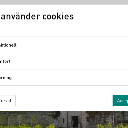
 använder cookies
Vinkunskap
Vindistrikt
Ty
ktionell
Funktionell
mfort
Komfort
årning
Spårning
 urval
Accep