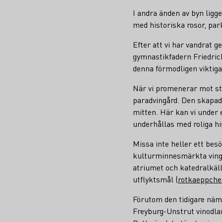
I andra änden av byn ligg
med historiska rosor, par
Efter att vi har vandrat 
gymnastikfadern Friedric
denna förmodligen viktiga
När vi promenerar mot st
paradvingård. Den skapad
mitten. Här kan vi under 
underhållas med roliga hi
Missa inte heller ett be
kulturminnesmärkta vingå
atriumet och katedralkäll
utflyktsmål (
rotkaeppche
Förutom den tidigare näm
Freyburg-Unstrut vinodlar