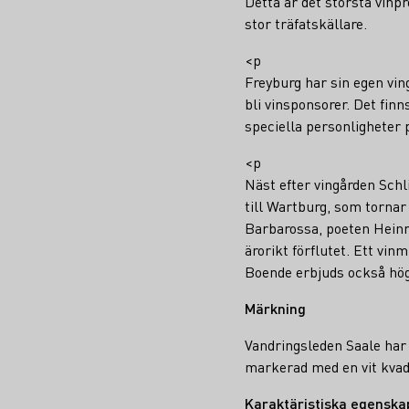
Detta är det största vinpr
stor träfatskällare.
<p
Freyburg har sin egen vin
bli vinsponsorer. Det finn
speciella personligheter 
<p
Näst efter vingården Schl
till Wartburg, som tornar
Barbarossa, poeten Heinri
ärorikt förflutet. Ett vi
Boende erbjuds också hög
Märkning
Vandringsleden Saale har e
markerad med en vit kvadr
Karaktäristiska egenska