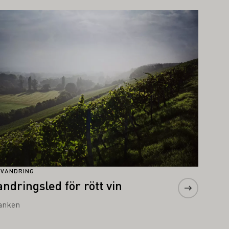
s mer om detta
NVANDRING
andringsled för rött vin
anken