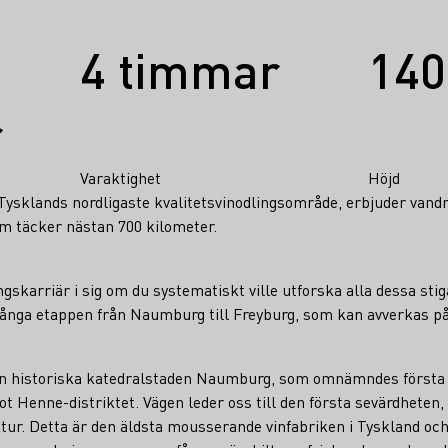
4 timmar
140
r
Varaktighet
Höjd
Tysklands nordligaste kvalitetsvinodlingsområde, erbjuder vand
om täcker nästan 700 kilometer.
gskarriär i sig om du systematiskt ville utforska alla dessa stiga
 långa etappen från Naumburg till Freyburg, som kan avverkas på
 den historiska katedralstaden Naumburg, som omnämndes första 
t Henne-distriktet. Vägen leder oss till den första sevärdheten
r. Detta är den äldsta mousserande vinfabriken i Tyskland oc