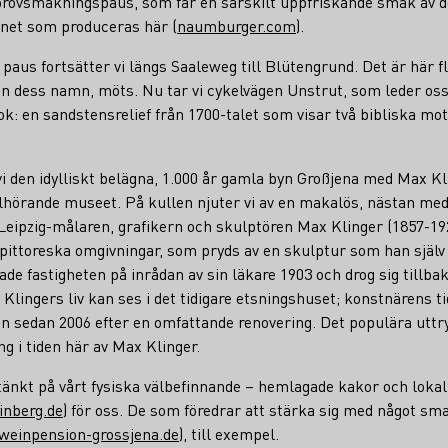
rt provsmakningspaus, som får en särskilt uppfriskande smak av
et som produceras här (
naumburger.com
).
paus fortsätter vi längs Saaleweg till Blütengrund. Det är här f
n dess namn, möts. Nu tar vi cykelvägen Unstrut, som leder oss 
: en sandstensrelief från 1700-talet som visar två bibliska moti
i den idylliskt belägna, 1.000 år gamla byn Großjena med Max Kl
lhörande museet. På kullen njuter vi av en makalös, nästan me
Leipzig-målaren, grafikern och skulptören Max Klinger (1857-19
sa pittoreska omgivningar, som pryds av en skulptur som han själ
ade fastigheten på inrådan av sin läkare 1903 och drog sig tillbak
Klingers liv kan ses i det tidigare etsningshuset; konstnärens t
en sedan 2006 efter en omfattande renovering. Det populära utt
g i tiden här av Max Klinger.
tänkt på vårt fysiska välbefinnande – hemlagade kakor och lokalt 
inberg.de
) för oss. De som föredrar att stärka sig med något sma
weinpension-grossjena.de
), till exempel.