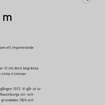
 m
rare ett imponerande
r. Vi vill dock begränsa
 cirka 4 timmar.
gången 1012. Vi går ut ur
, Naumburgs vin- och
h grundades 1824 och