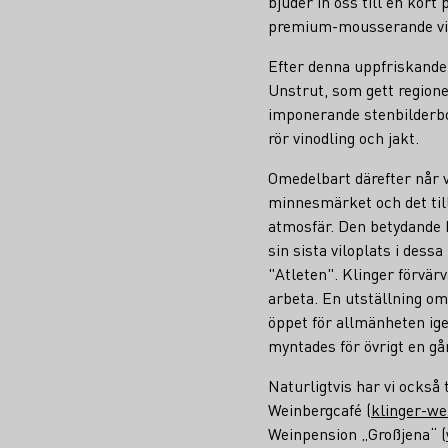
bjuder in oss till en ko
premium-mousserande vin
Efter denna uppfriskande 
Unstrut, som gett regione
imponerande stenbilderbok
rör vinodling och jakt.
Omedelbart därefter når v
minnesmärket och det til
atmosfär. Den betydande 
sin sista viloplats i des
"Atleten". Klinger förvärv
arbeta. En utställning om 
öppet för allmänheten ig
myntades för övrigt en gån
Naturligtvis har vi också 
Weinbergcafé (
klinger-we
Weinpension „Großjena“ (