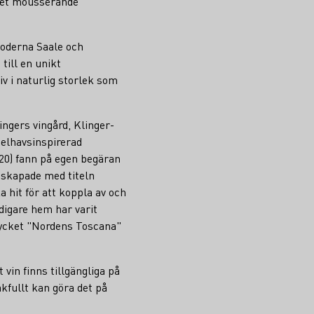
 det mousserande
loderna Saale och
till en unikt
v i naturlig storlek som
ingers vingård, Klinger-
delhavsinspirerad
20) fann på egen begäran
v skapade med titeln
a hit för att koppla av och
idigare hem har varit
rycket "Nordens Toscana"
vin finns tillgängliga på
kfullt kan göra det på