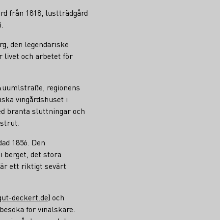
rd från 1818, lustträdgård
.
urg, den legendariske
livet och arbetet för
M&uumlstraße, regionens
iska vingårdshuset i
ed branta sluttningar och
strut.
dad 1856. Den
berget, det stora
r ett riktigt sevärt
ut-deckert.de
) och
besöka för vinälskare.