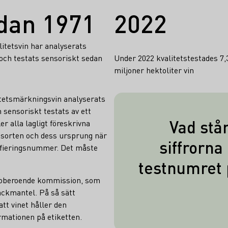
dan 1971
2022
litetsvin har analyserats
och testats sensoriskt sedan
Under 2022 kvalitetstestades 7,
miljoner hektoliter vin
litetsmärkningsvin analyserats
 sensoriskt testats av ett
Vad står
er alla lagligt föreskrivna
 sorten och dess ursprung när
De två sista sif
siffrorna 
rtifieringsnummer. Det måste
testnumret, el
testnumret 
numret, ang
n oberoende kommission, som
lämnades in för
äckmantel. På så sätt
Detta indiker
tt vinet håller den
lagrades inna
mationen på etiketten.