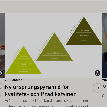
Läs mer om detta
Lä
VINKUNSKAP
VI
Ny ursprungspyramid för
M
kvalitets- och Prädikatviner
ch
So
Från och med 2021 har lagstiftaren skapat en mer
differentierad ursprungspyramid för kvalitets- och