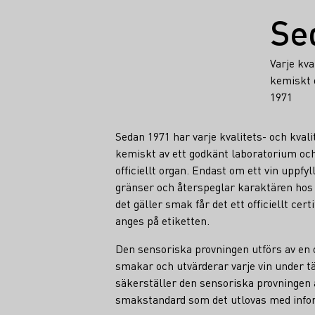
Fakta
Se
Varje kva
kemiskt 
1971
Sedan 1971 har varje kvalitets- och kva
kemiskt av ett godkänt laboratorium och
officiellt organ. Endast om ett vin uppfyll
gränser och återspeglar karaktären hos
det gäller smak får det ett officiellt ce
anges på etiketten.
Den sensoriska provningen utförs av e
smakar och utvärderar varje vin under t
säkerställer den sensoriska provningen a
smakstandard som det utlovas med infor