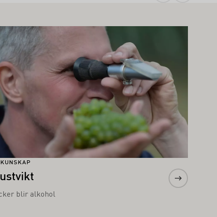
s mer om detta
NKUNSKAP
ustvikt
cker blir alkohol