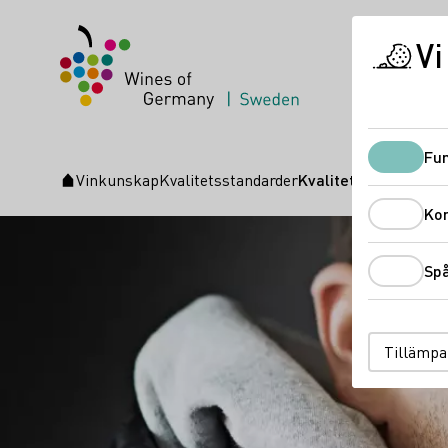
Vi
Fun
Vinkunskap
Kvalitetsstandarder
Kvalitet i en burk
Startsida
Ko
Sp
Tillämpa