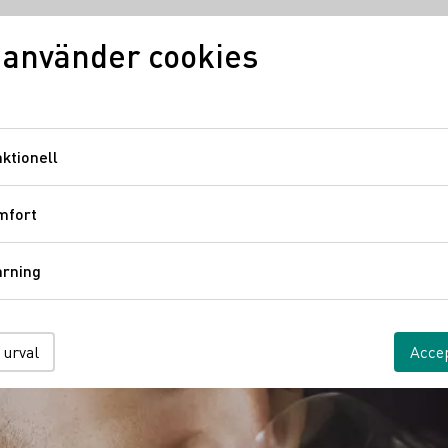
 använder cookies
Vinkunskap
Vindistrikt
Ty
ktionell
Funktionell
mfort
Komfort
årning
Spårning
 urval
Accep