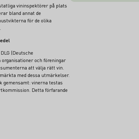
för
atliga vininspektörer på plats
erar bland annat de
tvikterna för de olika
.
medel
r DLG (Deutsche
 organisationer och föreningar
umenterna att välja rätt vin.
r märkta med dessa utmärkelser.
sak gemensamt: vinerna testas
rtkommission. Detta förfarande