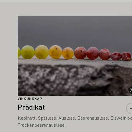
AN OCKSÅ INTRESSERA DIG
Läs mer om detta
VINKUNSKAP
Prädikat
Kabinett, Spätlese, Auslese, Beerenauslese, Eiswein o
Trockenbeerenauslese.