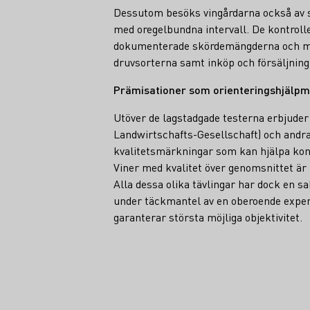
Dessutom besöks vingårdarna också av st
med oregelbundna intervall. De kontroll
dokumenterade skördemängderna och mus
druvsorterna samt inköp och försäljning
Prämisationer som orienteringshjälp
Utöver de lagstadgade testerna erbjude
Landwirtschafts-Gesellschaft) och andra
kvalitetsmärkningar som kan hjälpa kons
Viner med kvalitet över genomsnittet ä
Alla dessa olika tävlingar har dock en 
under täckmantel av en oberoende expe
garanterar största möjliga objektivitet.
Teaser